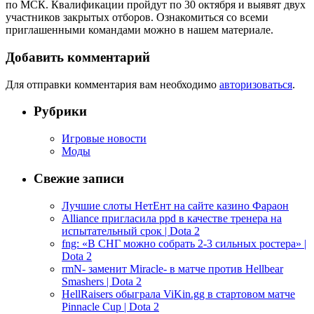
по МСК. Квалификации пройдут по 30 октября и выявят двух
участников закрытых отборов. Ознакомиться со всеми
приглашенными командами можно в нашем материале.
Добавить комментарий
Для отправки комментария вам необходимо
авторизоваться
.
Рубрики
Игровые новости
Моды
Свежие записи
Лучшие слоты НетЕнт на сайте казино Фараон
Alliance пригласила ppd в качестве тренера на
испытательный срок | Dota 2
fng: «В СНГ можно собрать 2-3 сильных ростера» |
Dota 2
rmN- заменит Miracle- в матче против Hellbear
Smashers | Dota 2
HellRaisers обыграла ViKin.gg в стартовом матче
Pinnacle Cup | Dota 2