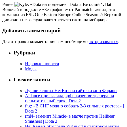
Ранее
Виталий ‘v1lat’
Волочай в подкасте «Без рофлов» от Parimatch заявил, что
команды из ESL One Eastern Europe Online Season 2: Верхний
дивизион не заслуживают третьего слота на мейджор.
Добавить комментарий
Для отправки комментария вам необходимо
авторизоваться
.
Рубрики
Игровые новости
Моды
Свежие записи
Лучшие слоты НетЕнт на сайте казино Фараон
Alliance пригласила ppd в качестве тренера на
испытательный срок | Dota 2
fng: «В СНГ можно собрать 2-3 сильных ростера» |
Dota 2
rmN- заменит Miracle- в матче против Hellbear
Smashers | Dota 2
HellRaisers обыграла ViKin.gg в стартовом матче