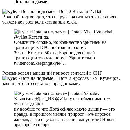
Дота на подъеме.
Виталий ‘v1lat’
Волочай подтвердил, что на русскоязычных трансляциях
также идет рост количества зрителей.
Vitalii Volochai
@v1lat Кстати да.
Обьяснить сложно, но количество зрителей на
трансляциях DPC постоянно растет.
30k на Китае и 50к на Европе для нашей
трансляции это уже норма. Удивительно
twitter.com/keepingitkyle/…
Резюмировал нынешний прирост зрителей в СНГ
Ярослав ‘NS’ Кузнецов,
заявив, что это связано с праздниками.
Yaroslav
Kuznetsov @just_NS @v1lat у нас объяснимо тем
что праздники.
ну вообще то что Дота сейчас как-то дышит — это
правда, в прошлом месяце прирост +6% игроков
аж был, а это еще баттл пасс не выпустили! Новая
эра короче говоря