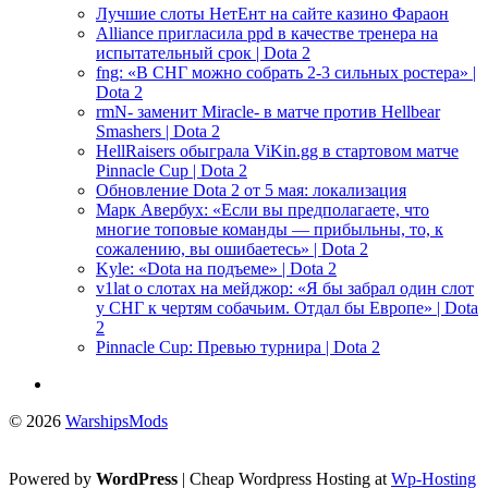
Лучшие слоты НетЕнт на сайте казино Фараон
Alliance пригласила ppd в качестве тренера на
испытательный срок | Dota 2
fng: «В СНГ можно собрать 2-3 сильных ростера» |
Dota 2
rmN- заменит Miracle- в матче против Hellbear
Smashers | Dota 2
HellRaisers обыграла ViKin.gg в стартовом матче
Pinnacle Cup | Dota 2
Обновление Dota 2 от 5 мая: локализация
Марк Авербух: «Если вы предполагаете, что
многие топовые команды — прибыльны, то, к
сожалению, вы ошибаетесь» | Dota 2
Kyle: «Dota на подъеме» | Dota 2
v1lat о слотах на мейджор: «Я бы забрал один слот
у СНГ к чертям собачьим. Отдал бы Европе» | Dota
2
Pinnacle Cup: Превью турнира | Dota 2
© 2026
WarshipsMods
Powered by
WordPress
| Cheap Wordpress Hosting at
Wp-Hosting