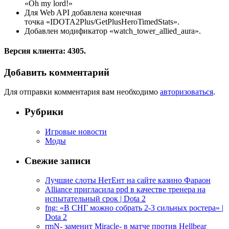
«Oh my lord!»
Для Web API добавлена конечная
точка «IDOTA2Plus/GetPlusHeroTimedStats».
Добавлен модификатор «watch_tower_allied_aura».
Версия клиента: 4305.
Добавить комментарий
Для отправки комментария вам необходимо
авторизоваться
.
Рубрики
Игровые новости
Моды
Свежие записи
Лучшие слоты НетЕнт на сайте казино Фараон
Alliance пригласила ppd в качестве тренера на
испытательный срок | Dota 2
fng: «В СНГ можно собрать 2-3 сильных ростера» |
Dota 2
rmN- заменит Miracle- в матче против Hellbear