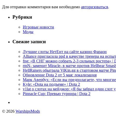
Для отправки комментария вам необходимо
авторизоваться
.
Рубрики
Игровые новости
Моды
Свежие записи
Лучшие слоты НетЕнт на сайте казино Фараон
Alliance пригласила ppd в качестве тренера на испыт
fng: «В СНГ можно собрать 2-3 сильных ростера» | D
rmN- заменит Miracle- в матче против Hellbear Smashe
HellRaisers обыграла ViKin.gg в стартовом матче Pinn
Обновление Dota 2 от 5 мая: локализация
Марк Авербух: «Если вы предполагаете, что многие
Kyle: «Dota на подъеме» | Dota 2
v1lat о слотах на мейджор: «Я бы забрал один слот 
Pinnacle Cup: Превью турнира | Dota 2
© 2026
WarshipsMods