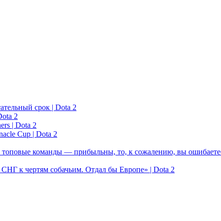
ательный срок | Dota 2
ota 2
rs | Dota 2
acle Cup | Dota 2
 топовые команды — прибыльны, то, к сожалению, вы ошибаетес
у СНГ к чертям собачьим. Отдал бы Европе» | Dota 2