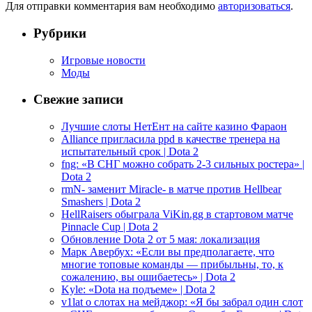
Для отправки комментария вам необходимо
авторизоваться
.
Рубрики
Игровые новости
Моды
Свежие записи
Лучшие слоты НетЕнт на сайте казино Фараон
Alliance пригласила ppd в качестве тренера на
испытательный срок | Dota 2
fng: «В СНГ можно собрать 2-3 сильных ростера» |
Dota 2
rmN- заменит Miracle- в матче против Hellbear
Smashers | Dota 2
HellRaisers обыграла ViKin.gg в стартовом матче
Pinnacle Cup | Dota 2
Обновление Dota 2 от 5 мая: локализация
Марк Авербух: «Если вы предполагаете, что
многие топовые команды — прибыльны, то, к
сожалению, вы ошибаетесь» | Dota 2
Kyle: «Dota на подъеме» | Dota 2
v1lat о слотах на мейджор: «Я бы забрал один слот