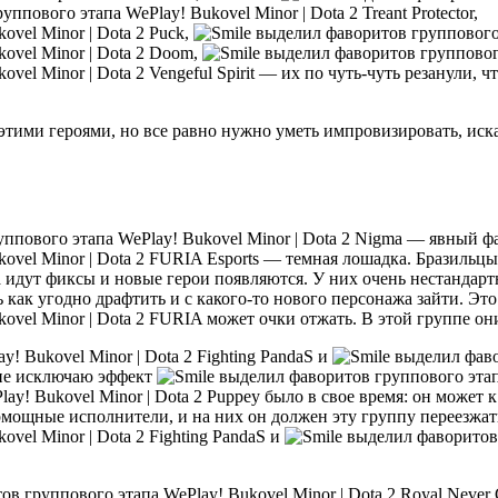
Treant Protector,
Puck,
Doom,
Vengeful Spirit — их по чуть-чуть резанули, 
тими героями, но все равно нужно уметь импровизировать, иска
Nigma — явный ф
FURIA Esports — темная лошадка. Бразильцы 
гда идут фиксы и новые герои появляются. У них очень нестандар
 как угодно драфтить и с какого-то нового персонажа зайти. Это
FURIA может очки отжать. В этой группе они
Fighting PandaS и
 не исключаю эффект
Puppey было в свое время: он может к
ермощные исполнители, и на них он должен эту группу переезжат
Fighting PandaS и
Royal Never