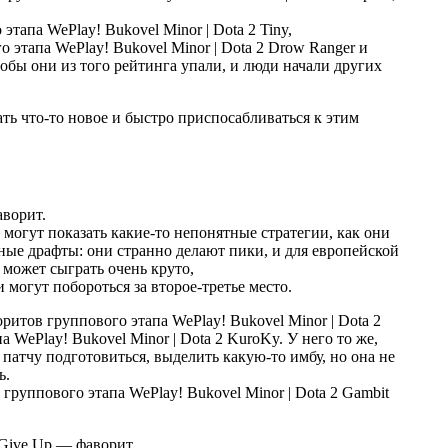
Tiny,
Drow Ranger и
чтобы они из того рейтинга упали, и люди начали других
ть что-то новое и быстро приспосабливаться к этим
аворит.
могут показать какие-то непонятные стратегии, как они
тные драфты: они странно делают пики, и для европейской
 может сыграть очень круто,
 могут побороться за второе-третье место.
KuroKy. У него то же,
 патчу подготовиться, выделить какую-то имбу, но она не
ь.
Gambit
 Give Up — фаворит.