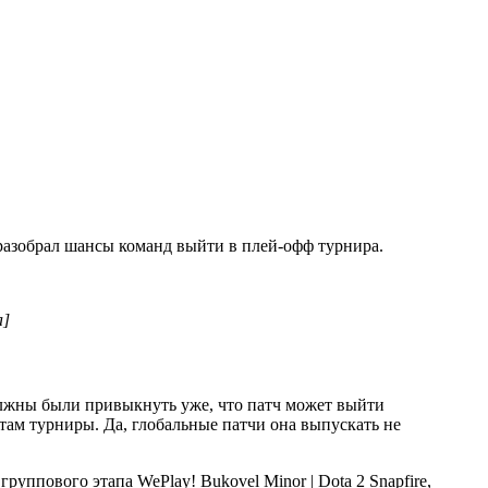
 разобрал шансы команд выйти в плей-офф турнира.
а]
лжны были привыкнуть уже, что патч может выйти
е там турниры. Да, глобальные патчи она выпускать не
Snapfire,