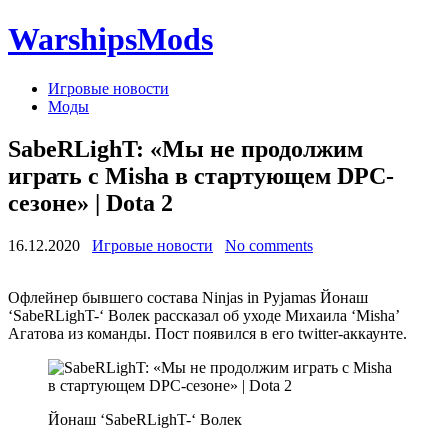
WarshipsMods
Игровые новости
Моды
SabeRLighT: «Мы не продолжим
играть с Misha в стартующем DPC-
сезоне» | Dota 2
16.12.2020
Игровые новости
No comments
Офлейнер бывшего состава Ninjas in Pyjamas Йонаш
‘SabeRLighT-‘ Волек рассказал об уходе Михаила ‘Misha’
Агатова из команды. Пост появился в его twitter-аккаунте.
Йонаш ‘SabeRLighT-‘ Волек