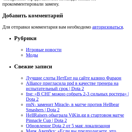
прокомментировали замену.
Добавить комментарий
Для отправки комментария вам необходимо
авторизоваться
.
Рубрики
Игровые новости
Моды
Свежие записи
Лучшие слоты НетЕнт на сайте казино Фараон
Alliance пригласила ppd в качестве тренера на
испытательный срок | Dota 2
fng: «В СНГ можно собрать 2-3 сильных ростера» |
Dota 2
rmN- заменит Miracle- в матче против Hellbear
Smashers | Dota 2
HellRaisers обыграла ViKin.gg в стартовом матче
Pinnacle Cup | Dota 2
Обновление Dota 2 от 5 мая: локализация
Марк Авербух: «Если вы предполагаете, что