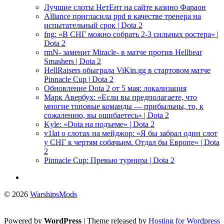
Лучшие слоты НетЕнт на сайте казино Фараон
Alliance пригласила ppd в качестве тренера на
испытательный срок | Dota 2
fng: «В СНГ можно собрать 2-3 сильных ростера» |
Dota 2
rmN- заменит Miracle- в матче против Hellbear
Smashers | Dota 2
HellRaisers обыграла ViKin.gg в стартовом матче
Pinnacle Cup | Dota 2
Обновление Dota 2 от 5 мая: локализация
Марк Авербух: «Если вы предполагаете, что
многие топовые команды — прибыльны, то, к
сожалению, вы ошибаетесь» | Dota 2
Kyle: «Dota на подъеме» | Dota 2
v1lat о слотах на мейджор: «Я бы забрал один слот
у СНГ к чертям собачьим. Отдал бы Европе» | Dota
2
Pinnacle Cup: Превью турнира | Dota 2
© 2026
WarshipsMods
Powered by
WordPress
| Theme released by
Hosting for Wordpress