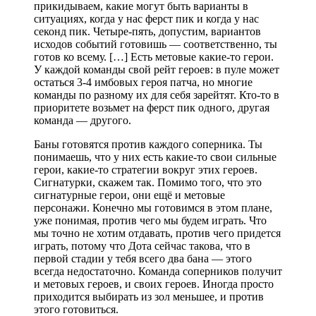
прикидываем, какие могут быть варианты в
ситуациях, когда у нас ферст пик и когда у нас
секонд пик. Четыре-пять, допустим, вариантов
исходов событий готовишь — соответственно, ты
готов ко всему. […] Есть метовые какие-то герои.
У каждой команды свой рейт героев: в пуле может
остаться 3-4 имбовых героя патча, но многие
команды по разному их для себя зарейтят. Кто-то в
приоритете возьмет на ферст пик одного, другая
команда — другого.
Баны готовятся против каждого соперника. Ты
понимаешь, что у них есть какие-то свои сильные
герои, какие-то стратегии вокруг этих героев.
Сигнатурки, скажем так. Помимо того, что это
сигнатурные герои, они ещё и метовые
персонажи. Конечно мы готовимся в этом плане,
уже понимая, против чего мы будем играть. Что
мы точно не хотим отдавать, против чего придется
играть, потому что Дота сейчас такова, что в
первой стадии у тебя всего два бана — этого
всегда недостаточно. Команда соперников получит
и метовых героев, и своих героев. Иногда просто
приходится выбирать из зол меньшее, и против
этого готовиться.