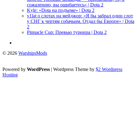
сожалению, вы ошибаетесь» | Dota 2
Kyle: «Dota на подъеме» | Dota 2
v1lat о слотах на мейджор: «Я бы забрал один слот
у СНГ к чертям собачьим. Отдал бы Европе» | Dota
2
Pinnacle Cup: Превью турнира | Dota 2
© 2026
WarshipsMods
Powered by
WordPress
| Wordpress Theme by
$2 Wordpress
Hosting