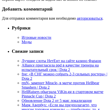
Добавить комментарий
Для отправки комментария вам необходимо
авторизоваться
.
Рубрики
Игровые новости
Моды
Свежие записи
Лучшие слоты НетЕнт на сайте казино Фараон
Alliance пригласила ppd в качестве тренера на
испытательный срок | Dota 2
fng: «В СНГ можно собрать 2-3 сильных ростера» |
Dota 2
rmN- заменит Miracle- в матче против Hellbear
Smashers | Dota 2
HellRaisers обыграла ViKin.gg в стартовом матче
Pinnacle Cup | Dota 2
Обновление Dota 2 от 5 мая: локализация
Марк Авербух: «Если вы предполагаете, что
многие топовые команды — прибыльны, то, к