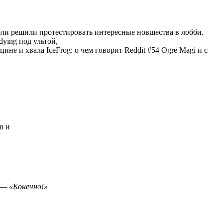
ели решили протестировать интересные новшества в лобби.
ying под ультой,
Ogre Magi и с
en и
 — «Конечно!»