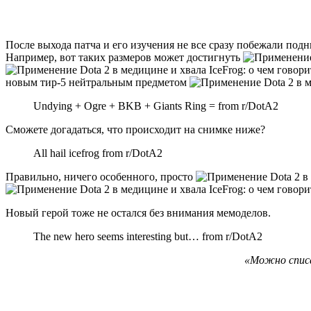
После выхода патча и его изучения не все сразу побежали по
Например, вот таких размеров может достигнуть
новым тир-5 нейтральным предметом
Undying + Ogre + BKB + Giants Ring = from r/DotA2
Сможете догадаться, что происходит на снимке ниже?
All hail icefrog from r/DotA2
Правильно, ничего особенного, просто
Новый герой тоже не остался без внимания мемоделов.
The new hero seems interesting but… from r/DotA2
«Можно списа