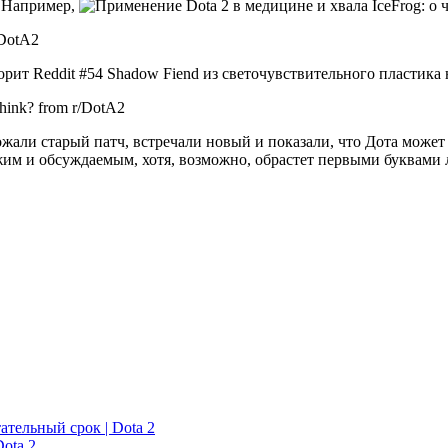
. Например,
r/DotA2
Shadow Fiend из светочувствительного пластика 
 think? from r/DotA2
вожали старый патч, встречали новый и показали, что Дота мож
вежим и обсуждаемым, хотя, возможно, обрастет первыми буквами 
ательный срок | Dota 2
ota 2