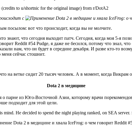
credits to u/shortnic for the original image) from r/DotA2
происходит с
ным посылом: вот что происходит, когда вы не молчите.
то знают, что сегодня выходит патч. Сегодня, когда моя 5-я поз
Pudge, я даже не бесился, потому что знал, чт
сказали нам, что он будет в середине декабря. И разве кто-то во
о меня сейчас стошнит.
что на ветке сидит 20 тысяч человек. А в момент, когда Викрам 
Dota 2 в медицине
ия о парне из Юго-Восточной Азии, которому врачи порекомендо
чше подходит для этой цели.
his mind. He decided to spend the night playing ranked, on SEA server