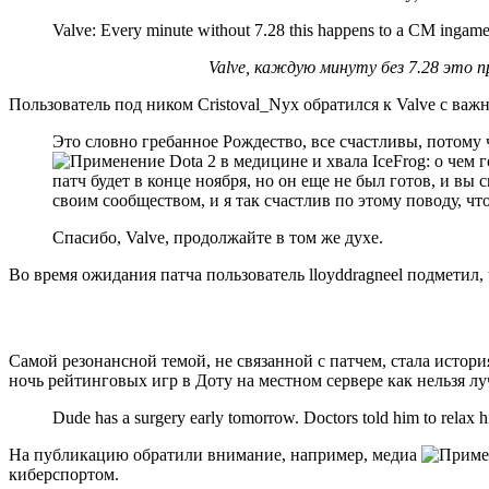
Valve: Every minute without 7.28 this happens to a CM ingame (
Valve, каждую минуту без 7.28 это 
Пользователь под ником Cristoval_Nyx обратился к Valve с важ
Это словно гребанное Рождество, все счастливы, потому ч
патч будет в конце ноября, но он еще не был готов, и вы 
своим сообществом, и я так счастлив по этому поводу, чт
Спасибо, Valve, продолжайте в том же духе.
Во время ожидания патча пользователь lloyddragneel подметил, 
Самой резонансной темой, не связанной с патчем, стала истор
ночь рейтинговых игр в Доту на местном сервере как нельзя лу
Dude has a surgery early tomorrow. Doctors told him to relax 
На публикацию обратили внимание, например, медиа
киберспортом.