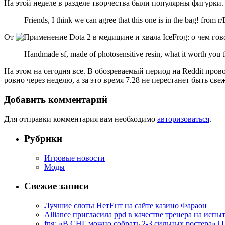
На этой неделе в разделе творчества были популярны фигурки
Friends, I think we can agree that this one is in the bag! from 
От
Handmade sf, made of photosensitive resin, what it worth you
На этом на сегодня все. В обозреваемый период на Reddit про
ровно через неделю, а за это время 7.28 не перестанет быть с
Добавить комментарий
Для отправки комментария вам необходимо
авторизоваться
.
Рубрики
Игровые новости
Моды
Свежие записи
Лучшие слоты НетЕнт на сайте казино Фараон
Alliance пригласила ppd в качестве тренера на испыт
fng: «В СНГ можно собрать 2-3 сильных ростера» | D