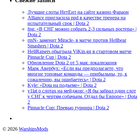
Свежие записи
Лучшие слоты НетЕнт на сайте казино Фараон
Alliance пригласила ppd в качестве тренера на
испытательный срок | Dota 2
fng: «В СНГ можно собрать 2-3 сильных ростера» |
Dota 2
rmN- заменит Miracle- в матче против Hellbear
Smashers | Dota 2
HellRaisers обыграла ViKin.gg в стартовом матче
Pinnacle Cup | Dota 2
Обновление Dota 2 от 5 мая: локализация
Марк Авербух: «Если вы предполагаете, что
многие топовые команды — прибыльны, то, к
сожалению, вы ошибаетесь» | Dota 2
Kyle: «Dota на подъеме» | Dota 2
v1lat о слотах на мейджор: «Я бы забрал один слот
у СНГ к чертям собачьим. Отдал бы Европе» | Dota
2
Pinnacle Cup: Превью турнира | Dota 2
© 2026
WarshipsMods