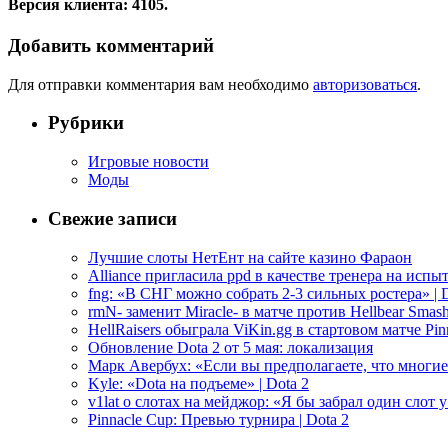
Версия клиента: 4105.
Добавить комментарий
Для отправки комментария вам необходимо
авторизоваться
.
Рубрики
Игровые новости
Моды
Свежие записи
Лучшие слоты НетЕнт на сайте казино Фараон
Alliance пригласила ppd в качестве тренера на испыт
fng: «В СНГ можно собрать 2-3 сильных ростера» | D
rmN- заменит Miracle- в матче против Hellbear Smashe
HellRaisers обыграла ViKin.gg в стартовом матче Pinn
Обновление Dota 2 от 5 мая: локализация
Марк Авербух: «Если вы предполагаете, что многие
Kyle: «Dota на подъеме» | Dota 2
v1lat о слотах на мейджор: «Я бы забрал один слот 
Pinnacle Cup: Превью турнира | Dota 2