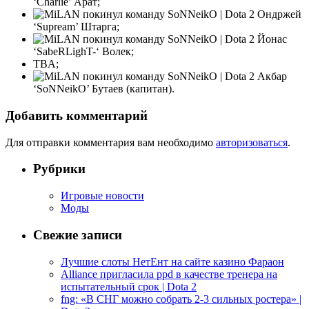
‘Charlie’ Арат;
Ондржей
‘Supream’ Штарга;
Йонас
‘SabeRLighT-‘ Волек;
TBA;
Акбар
‘SoNNeikO’ Бутаев (капитан).
Добавить комментарий
Для отправки комментария вам необходимо
авторизоваться
.
Рубрики
Игровые новости
Моды
Свежие записи
Лучшие слоты НетЕнт на сайте казино Фараон
Alliance пригласила ppd в качестве тренера на
испытательный срок | Dota 2
fng: «В СНГ можно собрать 2-3 сильных ростера» |