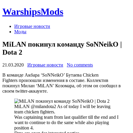
WarshipsMods
Игровые новости
Моды
MiLAN покинул команду SoNNeikO |
Dota 2
21.03.2020
Игровые новости
No comments
В команде Акбара ‘SoNNeikO’ Бутаева Chicken
Fighters произошли изменения в составе. Коллектив
покинул Милан ‘MiLAN’ Козомара, об этом он сообщил в
своем twitter-аккаунте.
MiLAN @milandota2 As of today I will be leaving
team chicken fighters.
Was captaining team from last qualifier till the end and I
want to continue to do the same while also playing
position 4.