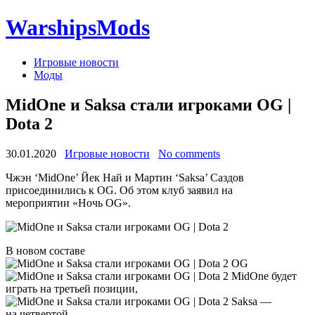
WarshipsMods
Игровые новости
Моды
MidOne и Saksa стали игроками OG |
Dota 2
30.01.2020
Игровые новости
No comments
Чжэн ‘MidOne’ Йек Най и Мартин ‘Saksa’ Саздов
присоединились к OG. Об этом клуб заявил на
мероприятии «Ночь OG».
В новом составе
OG
MidOne будет
играть на третьей позиции,
Saksa —
на четвертой.