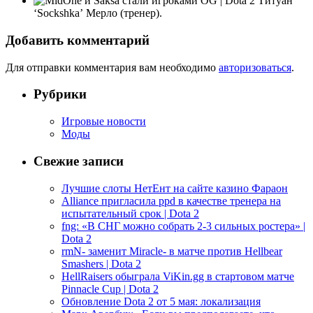
Титуан
‘Sockshka’ Мерло (тренер).
Добавить комментарий
Для отправки комментария вам необходимо
авторизоваться
.
Рубрики
Игровые новости
Моды
Свежие записи
Лучшие слоты НетЕнт на сайте казино Фараон
Alliance пригласила ppd в качестве тренера на
испытательный срок | Dota 2
fng: «В СНГ можно собрать 2-3 сильных ростера» |
Dota 2
rmN- заменит Miracle- в матче против Hellbear
Smashers | Dota 2
HellRaisers обыграла ViKin.gg в стартовом матче
Pinnacle Cup | Dota 2
Обновление Dota 2 от 5 мая: локализация