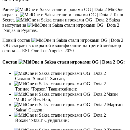
Ранее
MidOne
играл за
Team
Secret,
Saksa
выступал за
Ninjas in Pyjamas.
Новый состав
OG сыграет в открытой квалификации на третий мейджор
сезона — ESL One Los Angeles 2020.
Состав
OG:
Самаил ‘SumaiL’ Хассан;
Топиас ‘Topson’ Таавитсайнен;
Чжэн
‘MidOne’ Йек Най;
Мартин
‘Saksa’ Саздов;
Йохан ‘N0tail’ Сундштайн;