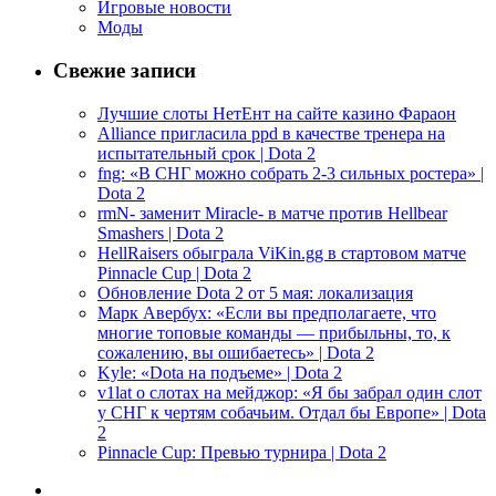
Игровые новости
Моды
Свежие записи
Лучшие слоты НетЕнт на сайте казино Фараон
Alliance пригласила ppd в качестве тренера на
испытательный срок | Dota 2
fng: «В СНГ можно собрать 2-3 сильных ростера» |
Dota 2
rmN- заменит Miracle- в матче против Hellbear
Smashers | Dota 2
HellRaisers обыграла ViKin.gg в стартовом матче
Pinnacle Cup | Dota 2
Обновление Dota 2 от 5 мая: локализация
Марк Авербух: «Если вы предполагаете, что
многие топовые команды — прибыльны, то, к
сожалению, вы ошибаетесь» | Dota 2
Kyle: «Dota на подъеме» | Dota 2
v1lat о слотах на мейджор: «Я бы забрал один слот
у СНГ к чертям собачьим. Отдал бы Европе» | Dota
2
Pinnacle Cup: Превью турнира | Dota 2