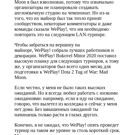
Moon я был взволнован, потому что изначально
организаторы не планировали создавать
англоязычную студию на чемпионат. Но из-за
того, что их майнор был так тепло принят
сообществом, некоторые комментаторы и даже
команды сказали WePlay!, что им необходимо
повторить это на следующем LAN-турнире.
Чтобы забраться на вершину на
майноре, WePlay! собрала лучших работников и
декорации. WePlay! Bukovel Minor 2020 поставил
высокую планку для следующих турниров, к тому
же, у организаторов был всего один месяц для
подготовки к WePlay! Dota 2 Tug of War: Mad
Moon.
Если честно, у меня не было таких высоких
ожиданий. Но я всегда любил работать с низкими
ожиданиями: например, если я иду на свидание,
говорю, что вылетел из колледжа и сейчас у меня
нет дома. Без завышенных ожиданий ты
начинаешь только расти в глазах других.
Конечно, я не ожидал, что WePlay! опять проведет
турнир на таком же уровне за столь короткий срок.