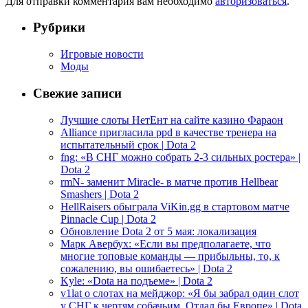
Для отправки комментария вам необходимо
авторизоваться
.
Рубрики
Игровые новости
Моды
Свежие записи
Лучшие слоты НетЕнт на сайте казино Фараон
Alliance пригласила ppd в качестве тренера на
испытательный срок | Dota 2
fng: «В СНГ можно собрать 2-3 сильных ростера» |
Dota 2
rmN- заменит Miracle- в матче против Hellbear
Smashers | Dota 2
HellRaisers обыграла ViKin.gg в стартовом матче
Pinnacle Cup | Dota 2
Обновление Dota 2 от 5 мая: локализация
Марк Авербух: «Если вы предполагаете, что
многие топовые команды — прибыльны, то, к
сожалению, вы ошибаетесь» | Dota 2
Kyle: «Dota на подъеме» | Dota 2
v1lat о слотах на мейджор: «Я бы забрал один слот
у СНГ к чертям собачьим. Отдал бы Европе» | Dota