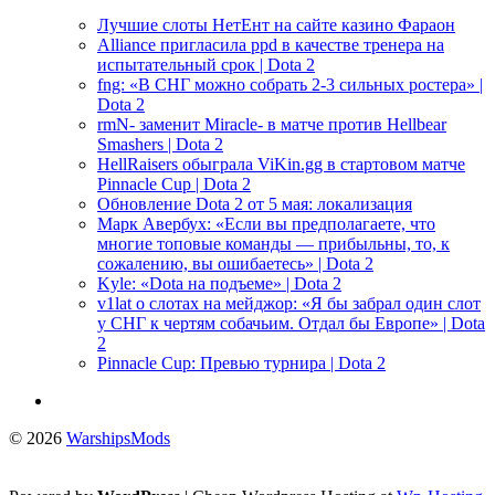
Лучшие слоты НетЕнт на сайте казино Фараон
Alliance пригласила ppd в качестве тренера на
испытательный срок | Dota 2
fng: «В СНГ можно собрать 2-3 сильных ростера» |
Dota 2
rmN- заменит Miracle- в матче против Hellbear
Smashers | Dota 2
HellRaisers обыграла ViKin.gg в стартовом матче
Pinnacle Cup | Dota 2
Обновление Dota 2 от 5 мая: локализация
Марк Авербух: «Если вы предполагаете, что
многие топовые команды — прибыльны, то, к
сожалению, вы ошибаетесь» | Dota 2
Kyle: «Dota на подъеме» | Dota 2
v1lat о слотах на мейджор: «Я бы забрал один слот
у СНГ к чертям собачьим. Отдал бы Европе» | Dota
2
Pinnacle Cup: Превью турнира | Dota 2
© 2026
WarshipsMods