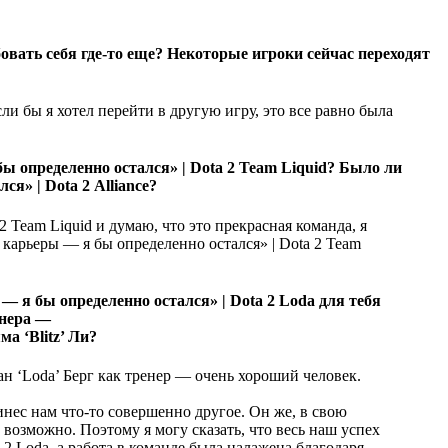
бовать себя где-то еще? Некоторые игроки сейчас переходят
ли бы я хотел перейти в другую игру, это все равно была
Team Liquid? Было ли
Alliance?
Team Liquid и думаю, что это прекрасная команда, я
Team
Loda для тебя
енера —
а ‘Blitz’ Ли?
н ‘Loda’ Берг как тренер — очень хороший человек.
инес нам что-то совершенно другое. Он же, в свою
 возможно. Поэтому я могу сказать, что весь наш успех
Loda, а работа в команде была налажена благодаря