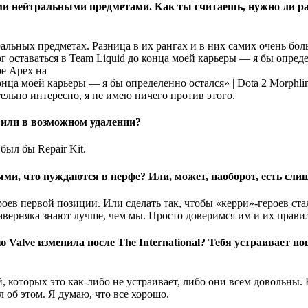
 нейтральными предметами. Как ты считаешь, нужно ли раз
ральных предметах. Разница в их рангах и в них самих очень бо
ре Apex на
Morphlin
ельно интересно, я не имею ничего против этого.
 или в возможном удалении?
был бы Repair Kit.
ми, что нуждаются в нерфе? Или, может, наоборот, есть сли
оев первой позиции. Или сделать так, чтобы «керри»-героев ста
 наверняка знают лучше, чем мы. Просто доверимся им и их прав
alve изменила после The International? Тебя устраивает нов
й, которых это как-либо не устраивает, либо они всем довольны
 об этом. Я думаю, что все хорошо.