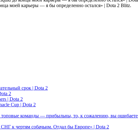
Blitz.
ательный срок | Dota 2
ota 2
rs | Dota 2
acle Cup | Dota 2
 топовые команды — прибыльны, то, к сожалению, вы ошибаетес
у СНГ к чертям собачьим. Отдал бы Европе» | Dota 2