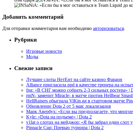
Добавить комментарий
Для отправки комментария вам необходимо
авторизоваться
.
Рубрики
Игровые новости
Моды
Свежие записи
Лучшие слоты НетЕнт на сайте казино Фараон
Alliance пригласила ppd в качестве тренера на испыт
fng: «В СНГ можно собрать 2-3 сильных ростера» | D
rmN- заменит Miracle- в матче против Hellbear Smashe
HellRaisers обыграла ViKin.gg в стартовом матче Pinn
Обновление Dota 2 от 5 мая: локализация
Марк Авербух: «Если вы предполагаете, что многие
Kyle: «Dota на подъеме» | Dota 2
v1lat о слотах на мейджор: «Я бы забрал один слот 
Pinnacle Cup: Превью турнира | Dota 2