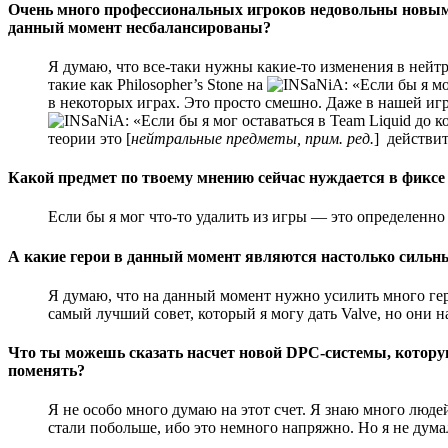
Очень много профессиональных игроков недовольны новыми
данный момент несбалансированы?
Я думаю, что все-таки нужны какие-то изменения в нейт
такие как Philosopher’s Stone на
в некоторых играх. Это просто смешно. Даже в нашей иг
теории это [
нейтральные предметы, прим. ред.
] действит
Какой предмет по твоему мнению сейчас нуждается в фиксе
Если бы я мог что-то удалить из игры — это определенно 
А какие герои в данный момент являются настолько сильны
Я думаю, что на данный момент нужно усилить много гер
самый лучший совет, который я могу дать Valve, но они
Что ты можешь сказать насчет новой DPC-системы, которую V
поменять?
Я не особо много думаю на этот счет. Я знаю много люде
стали побольше, ибо это немного напряжно. Но я не думал