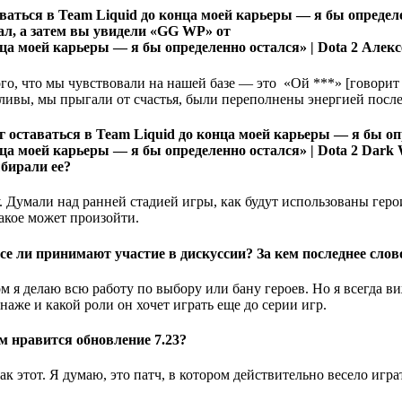
ал, а затем вы увидели «GG WP» от
Алексе
ого, что мы чувствовали на нашей базе — это «Ой ***» [говорит 
стливы, мы прыгали от счастья, были переполнены энергией посл
Dark W
ыбирали ее?
. Думали над ранней стадией игры, как будут использованы геро
акое может произойти.
се ли принимают участие в дискуссии? За кем последнее сло
м я делаю всю работу по выбору или бану героев. Но я всегда в
наже и какой роли он хочет играть еще до серии игр.
м нравится обновление 7.23?
ак этот. Я думаю, это патч, в котором действительно весело игр