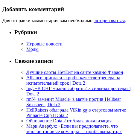
Добавить комментарий
Для отправки комментария вам необходимо
авторизоваться
.
Рубрики
Игровые новости
Моды
Свежие записи
Лучшие слоты НетЕнт на сайте казино Фараон
Alliance пригласила ppd в качестве тренера на
испытательный срок | Dota 2
fng: «В СНГ можно собрать 2-3 сильных ростера» |
Dota 2
rmN- заменит Miracle- в матче против Hellbear
Smashers | Dota 2
HellRaisers обыграла ViKin.gg в стартовом матче
Pinnacle Cup | Dota 2
Обновление Dota 2 от 5 мая: локализация
Марк Авербух: «Если вы предполагаете, что
многие топовые команды — прибыльны, то, к