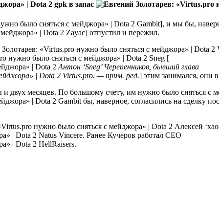
gpk в запас
Gambit], и мы бы, навер
Zayac] отпустил и пережил.
V
Sneg [
Антон ‘Sneg’ Черепенников, бывший глава
Virtus.pro. — прим. ред.
] этим занимался, они 
 и двух месяцев. По большому счету, им нужно было сняться с ме
Gambit бы, наверное, согласились на сделку по
Алексей ‘xao
Natus Vincere. Ранее Кучеров работал CEO
HellRaisers.