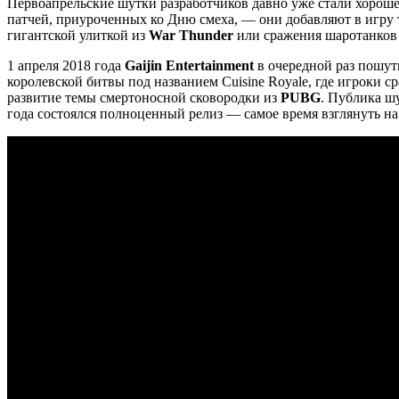
Первоапрельские шутки разработчиков давно уже стали хороше
патчей, приуроченных ко Дню смеха, — они добавляют в игру 
гигантской улиткой из
War Thunder
или сражения шаротанков
1 апреля 2018 года
Gaijin Entertainment
в очередной раз пошут
королевской битвы под названием Cuisine Royale, где игроки 
развитие темы смертоносной сковородки из
PUBG
. Публика шу
года состоялся полноценный релиз — самое время взглянуть на т