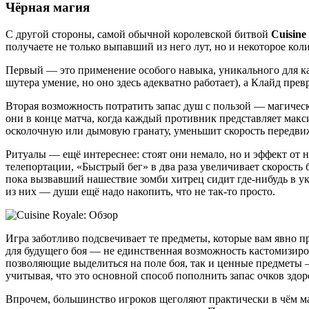
Чёрная магия
С другой стороны, самой обычной королевской битвой
Cuisine
получаете не только выпавший из него лут, но и некоторое ко
Первый — это применение особого навыка, уникального для ка
шутера умение, но оно здесь адекватно работает), а Клайд пре
Вторая возможность потратить запас душ с пользой — магичес
они в конце матча, когда каждый противник представляет мак
осколочную или дымовую гранату, уменьшит скорость передвиж
Ритуалы — ещё интереснее: стоят они немало, но и эффект от 
телепортации, «Быстрый бег» в два раза увеличивает скорость
пока вызвавший нашествие зомби хитрец сидит где-нибудь в укр
из них — души ещё надо накопить, что не так-то просто.
Игра заботливо подсвечивает те предметы, которые вам явно
для будущего боя — не единственная возможность кастомизиро
позволяющие выделиться на поле боя, так и ценные предметы —
учитывая, что это основной способ пополнить запас очков здор
Впрочем, большинство игроков щеголяют практически в чём мат