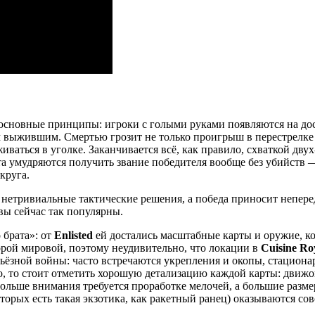
ю основные принципы: игроки с голыми руками появляются на дос
м выжившим. Смертью грозит не только проигрыш в перестрелке 
ваться в уголке. Заканчивается всё, как правило, схваткой двух
а умудряются получить звание победителя вообще без убийств — е
круга.
ь нетривиальные тактические решения, а победа приносит непер
вы сейчас так популярны.
 брата»: от
Enlisted
ей достались масштабные карты и оружие, ко
рой мировой, поэтому неудивительно, что локации в
Cuisine Ro
ёзной войны: часто встречаются укрепления и окопы, стациона
о, то стоит отметить хорошую детализацию каждой карты: движок
а больше внимания требуется проработке мелочей, а большие ра
торых есть такая экзотика, как ракетный ранец) оказываются со