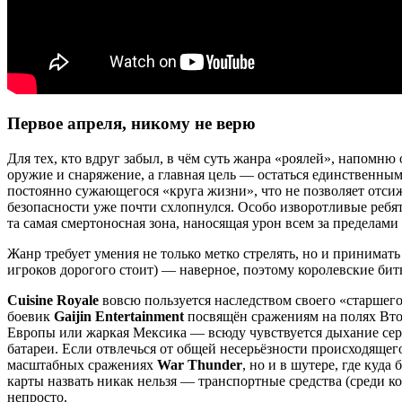
Первое апреля, никому не верю
Для тех, кто вдруг забыл, в чём суть жанра «роялей», напомн
оружие и снаряжение, а главная цель — остаться единственны
постоянно сужающегося «круга жизни», что не позволяет отсижи
безопасности уже почти схлопнулся. Особо изворотливые ребят
та самая смертоносная зона, наносящая урон всем за пределами 
Жанр требует умения не только метко стрелять, но и принимат
игроков дорогого стоит) — наверное, поэтому королевские бит
Cuisine Royale
вовсю пользуется наследством своего «старшего
боевик
Gaijin Entertainment
посвящён сражениям на полях Вто
Европы или жаркая Мексика — всюду чувствуется дыхание серь
батареи. Если отвлечься от общей несерьёзности происходящег
масштабных сражениях
War Thunder
, но и в шутере, где куд
карты назвать никак нельзя — транспортные средства (среди ко
непросто.