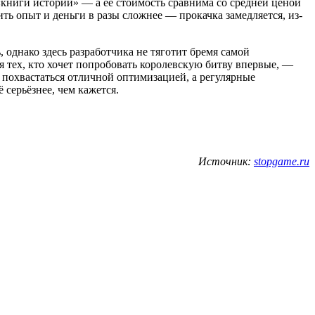
«книги историй» — а её стоимость сравнима со средней ценой
ь опыт и деньги в разы сложнее — прокачка замедляется, из-
, однако здесь разработчика не тяготит бремя самой
 тех, кто хочет попробовать королевскую битву впервые, —
 похвастаться отличной оптимизацией, а регулярные
серьёзнее, чем кажется.
Источник:
stopgame.ru