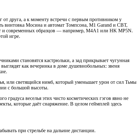
г от друга, а к моменту встречи с первым противником у
сть винтовка Мосина и автомат Томпсона, M1 Garand и СВТ,
т и современных образцов — например, M4A1 или HK MP5N.
той игре.
чниками становятся кастрюльки, а зад прикрывает чугунная
 выглядят как вечеринка в доме душевнобольных: звеня
жие.
я, или светящийся нимб, который уменьшает урон от сил Тьмы
нии с большой высоты.
го градуса веселья этих чисто косметических гэгов явно не
фекты, которые даёт снаряжение. В целом геймплей здесь
абывать при стрельбе на дальние дистанции.