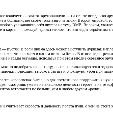
ное количество схваток врукопашную — на старте все далеко дру
ие в большинстве своём тоже взято из эпохи Второй мировой: е
юбого уважающего себя шутера на тему ВМВ. Впрочем, хватае
е и карты — пожалуй, единственное, что выглядит серьёзным в э
e
— пустяк. В роли шлема здесь может выступить дуршлаг, напле
онаж начинает матч в одном нижнем белье. В итоге перестрелки
анные наряды безумцы, используя при этом вполне серьёзное ору
 можно подобрать капельницу, восстанавливающую очки здоровь
 тапочки позволяют высоко прыгать и блокируют урон при паде
а эта королевская битва, но для постоянного поддержания нужно
дает, смотришь уже не на внешнюю нелепость героев, а на те эф
нтов встречается не больше, чем в любом другом «рояле».
й учитывает скорость и дальность полёта пули, о чём не стоит з