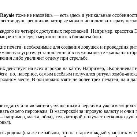
 Royale
тоже не назовёшь — есть здесь и уникальные особенност
личество душ грешников, которые можно использовать сразу неск
ждого из четырёх доступных персонажей. Например, красотка Э
вращается в зверя, смертоносного в ближнем бою.
кие печати, необходимые для создания ловушек и проведения ри
симальную угрозу: установленный в нужном месте «капкан» отбр
ения либо увеличит отдачу при стрельбе.
них действует на всех игроков на карте. Например, «Коричневая
 бега, но, наверное, самым весёлым получился ритуал зомби-ап
омном месте. В бой можно взять не более трёх печатей, да и да
 пригодятся или являются улучшенными версиями уже имеющихс
вать своего персонажа. В мастерской за игровую валюту и очки 
 например, маска, обладатель которой получает несколько душ 
овья).
ь родила (вы же не забыли, что на старте каждый участник матч