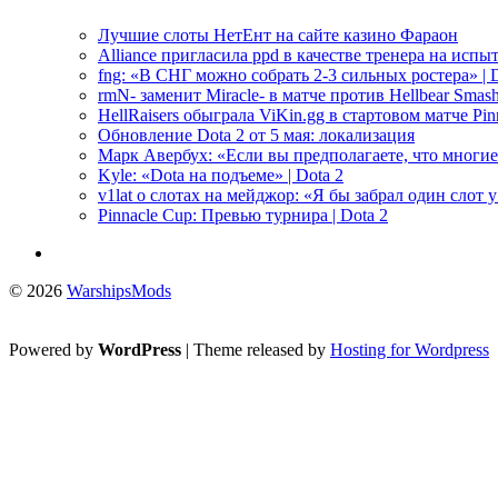
Лучшие слоты НетЕнт на сайте казино Фараон
Alliance пригласила ppd в качестве тренера на испыт
fng: «В СНГ можно собрать 2-3 сильных ростера» | D
rmN- заменит Miracle- в матче против Hellbear Smashe
HellRaisers обыграла ViKin.gg в стартовом матче Pinn
Обновление Dota 2 от 5 мая: локализация
Марк Авербух: «Если вы предполагаете, что многие
Kyle: «Dota на подъеме» | Dota 2
v1lat о слотах на мейджор: «Я бы забрал один слот 
Pinnacle Cup: Превью турнира | Dota 2
© 2026
WarshipsMods
Powered by
WordPress
| Theme released by
Hosting for Wordpress