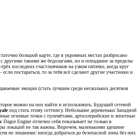
таточно большой карте, где в укромных местах разбросано
с другими такими же бедолагами, но и попадание за пределы
-трёх последних счастливчиков на узком пятачке, когда круг
сли постараться, то за тебя всё сделают другие участники и
едаваемые эмоции (стать лучшим среди нескольких десятков
торое можно на них найти и использовать. Будущий сетевой
yale
под стать этому сеттингу. Небольшие деревеньки Западной
рные огневые точки с пулемётами, артиллерийские и зенитные
 Dagor Engine отлично себя показывает не только в
змеры локаций не так важны. Впрочем, маленькими здешние
всем не лишними: иногда добраться до безопасной зоны без них