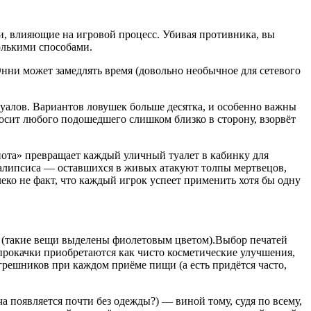
и, влияющие на игровой процесс. Убивая противника, вы
олькими способами.
нни может замедлять время (довольно необычное для сетевого
туалов. Вариантов ловушек больше десятка, и особенно важны
осит любого подошедшего слишком близко в сторону, взорвёт
 нота» превращает каждый уличный туалет в кабинку для
окалипсиса — оставшихся в живых атакуют толпы мертвецов,
леко не факт, что каждый игрок успеет применить хотя бы одну
я (такие вещи выделены фиолетовым цветом).Выбор печатей
прокачки приобретаются как чисто косметические улучшения,
грешников при каждом приёме пищи (а есть придётся часто,
а появляется почти без одежды?) — виной тому, судя по всему,