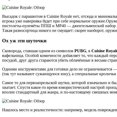
Высадок с парашютом в Cuisine Royale нет, отсюда и минималь
игрока уже наверняка будет при себе нормальное оружие.Оруж
пистолеты-пулемёты ППШ и MP40 — джентельменский набор л
Такая разносортица никого не смущает: скорее наоборот, оружи
Ох уж эти шуточки
Сковорода, ставшая одним из символов
PUBG
, в
Cuisine Royal
вафельница. Особой комичности добавляет то, что каждый перс
посудой, друг друга стараются убить облачённые в весьма стр
Одними инструментами для готовки дело не ограничивается —
(так тут называют сужающуюся зону), а специальные кроличьи
Самое то для первоапрельской шутки, которой изначально и был
хватает. Спустя какое-то время юмористический настрой пропа
вполне стандартный для жанра, и по-настоящему смешных моме
Нашлось место и реалистичности: например, модель повреждени