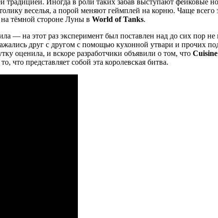
й традицией. Иногда в роли таких забав выступают фейковые но
толику веселья, а порой меняют геймплей на корню. Чаще всего
 на тёмной стороне Луны в
World of Tanks
.
ила — на этот раз эксперимент был поставлен над до сих пор 
сражались друг с другом с помощью кухонной утвари и прочих п
тку оценила, и вскоре разработчики объявили о том, что
Cuisine
о, что представляет собой эта королевская битва.