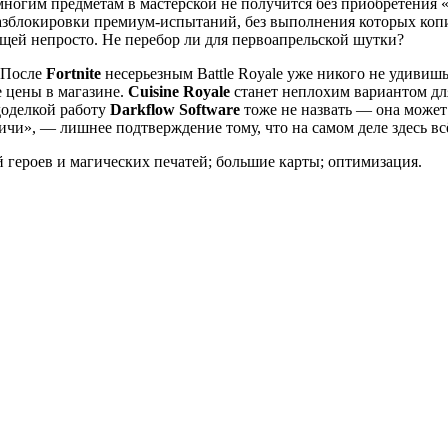
многим предметам в мастерской не получится без приобретения 
азблокировки премиум-испытаний, без выполнения которых копит
ещей непросто. Не перебор ли для первоапрельской шутки?
**После
Fortnite
несерьезным Battle Royale уже никого не удивишь
е цены в магазине.
Cuisine Royale
станет неплохим вариантом для
доделкой работу
Darkflow Software
тоже не назвать — она может
и», — лишнее подтверждение тому, что на самом деле здесь всё 
 героев и магических печатей; большие карты; оптимизация.