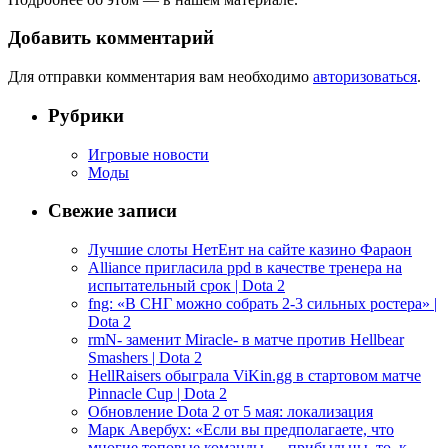
Добавить комментарий
Для отправки комментария вам необходимо
авторизоваться
.
Рубрики
Игровые новости
Моды
Свежие записи
Лучшие слоты НетЕнт на сайте казино Фараон
Alliance пригласила ppd в качестве тренера на
испытательный срок | Dota 2
fng: «В СНГ можно собрать 2-3 сильных ростера» |
Dota 2
rmN- заменит Miracle- в матче против Hellbear
Smashers | Dota 2
HellRaisers обыграла ViKin.gg в стартовом матче
Pinnacle Cup | Dota 2
Обновление Dota 2 от 5 мая: локализация
Марк Авербух: «Если вы предполагаете, что
многие топовые команды — прибыльны, то, к