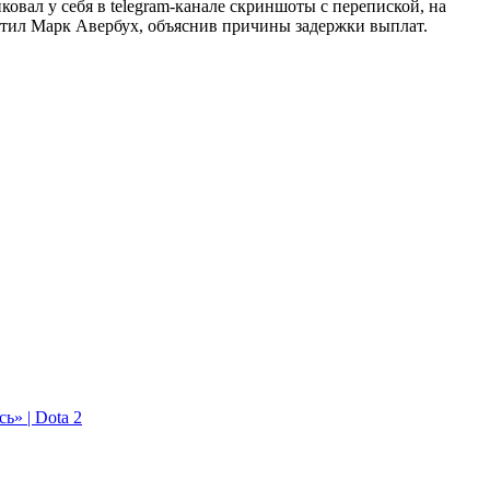
иковал у себя в telegram-канале скриншоты с перепиской, на
ветил Марк Авербух, объяснив причины задержки выплат.
ь» | Dota 2