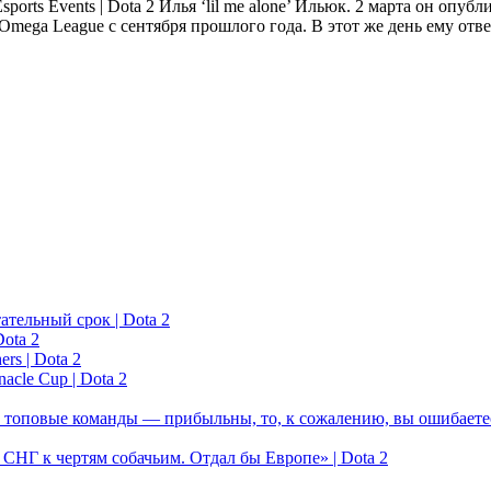
Илья ‘lil me alone’ Ильюк. 2 марта он опубл
Omega League с сентября прошлого года. В этот же день ему от
ательный срок | Dota 2
ota 2
rs | Dota 2
acle Cup | Dota 2
 топовые команды — прибыльны, то, к сожалению, вы ошибаетес
у СНГ к чертям собачьим. Отдал бы Европе» | Dota 2