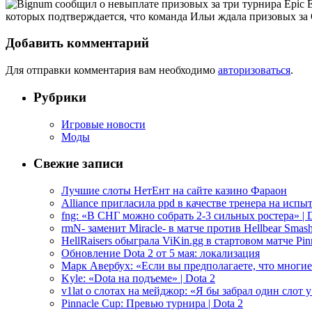
которых подтверждается, что команда Ильи ждала призовых за 
Добавить комментарий
Для отправки комментария вам необходимо
авторизоваться
.
Рубрики
Игровые новости
Моды
Свежие записи
Лучшие слоты НетЕнт на сайте казино Фараон
Alliance пригласила ppd в качестве тренера на испыт
fng: «В СНГ можно собрать 2-3 сильных ростера» | D
rmN- заменит Miracle- в матче против Hellbear Smashe
HellRaisers обыграла ViKin.gg в стартовом матче Pinn
Обновление Dota 2 от 5 мая: локализация
Марк Авербух: «Если вы предполагаете, что многие
Kyle: «Dota на подъеме» | Dota 2
v1lat о слотах на мейджор: «Я бы забрал один слот 
Pinnacle Cup: Превью турнира | Dota 2