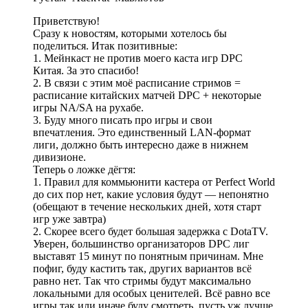
Приветствую!
Сразу к новостям, которыми хотелось бы
поделиться. Итак позитивные:
1. Мейнкаст не против моего каста игр DPC
Китая. За это спасибо!
2. В связи с этим моё расписание стримов =
расписание китайских матчей DPC + некоторые
игры NA/SA на рухабе.
3. Буду много писать про игры и свои
впечатления. Это единственный LAN-формат
лиги, должно быть интересно даже в нижнем
дивизионе.
Теперь о ложке дёгтя:
1. Правил для коммьюнити кастера от Perfect World
до сих пор нет, какие условия будут — непонятно
(обещают в течение нескольких дней, хотя старт
игр уже завтра)
2. Скорее всего будет большая задержка с DotaTV.
Уверен, большинство организаторов DPC лиг
выставят 15 минут по понятным причинам. Мне
пофиг, буду кастить так, других вариантов всё
равно нет. Так что стримы будут максимально
локальными для особых ценителей. Всё равно все
игры так или иначе буду смотреть, пусть уж лучше