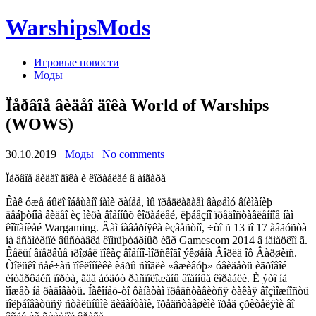
WarshipsMods
Игровые новости
Моды
Ïåðâîå âèäåî äîêà World of Warships
(WOWS)
30.10.2019
Моды
No comments
Ïåðâîå âèäåî äîêà è êîðàáëåé â àíãàðå
Êàê óæå áûëî îáåùàíî íàìè ðàíåå, ìû ïðåäëàãàåì âàøåìó âíèìàíèþ
äåáþòíîå âèäåî èç ìèðà âîåííûõ êîðàáëåé, ëþáåçíî ïðåäîñòàâëåííîå íàì
êîìïàíèåé Wargaming. Âàì íàâåðíÿêà èçâåñòíî, ÷òî ñ 13 ïî 17 àâãóñòà
íà âñåìèðíîé âûñòàâêå êîìïüþòåðíûõ èãð Gamescom 2014 â íåìåöêîì ã.
Êåëüí âïåðâûå ïðîøåë ïîêàç âîåííî-ìîðñêîãî ýêøåíà Âîðëä îô Âàðøèïñ.
Òîëüêî ñåé÷àñ ïîêëîííèêè èãðû ñìîãëè «âæèâóþ» óâèäåòü èãðîâîé
èíòåðôåéñ ïîðòà, ãäå áóäóò ðàñïîëîæåíû âîåííûå êîðàáëè. È ýòî íå
ìîæåò íå ðàäîâàòü. Íàêîíåö-òî ôàíàòàì ïðåäñòàâèòñÿ òàêàÿ âîçìîæíîñòü
ïîëþáîâàòüñÿ ñòàëüíûìè ãèãàíòàìè, ïðåäñòàâøèìè ïðåä çðèòåëÿìè âî