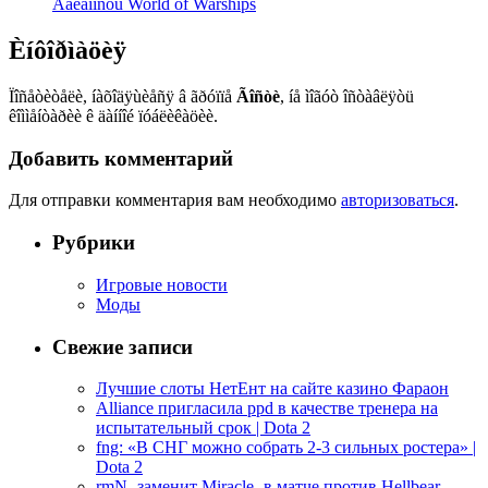
Àâèàíîñöû World of Warships
Èíôîðìàöèÿ
Ïîñåòèòåëè, íàõîäÿùèåñÿ â ãðóïïå
Ãîñòè
, íå ìîãóò îñòàâëÿòü
êîììåíòàðèè ê äàííîé ïóáëèêàöèè.
Добавить комментарий
Для отправки комментария вам необходимо
авторизоваться
.
Рубрики
Игровые новости
Моды
Свежие записи
Лучшие слоты НетЕнт на сайте казино Фараон
Alliance пригласила ppd в качестве тренера на
испытательный срок | Dota 2
fng: «В СНГ можно собрать 2-3 сильных ростера» |
Dota 2
rmN- заменит Miracle- в матче против Hellbear