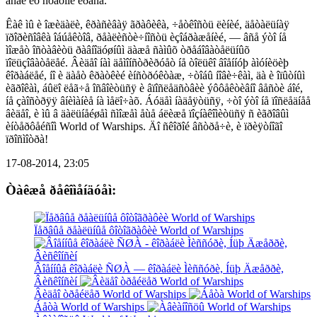
âñåé èõ ñòàòíîé êðàñå.
Êàê ìû è îæèäàëè, êðàñèâàÿ ãðàôèêà, ÷åòêîñòü ëèíèé, äåòàëüíàÿ
ïðîðèñîâêà îáúåêòîâ, ðåàëèñòè÷íîñòü èçîáðàæåíèé, — âñå ýòî íå
ìîæåò îñòàâèòü ðàâíîäóøíûì äàæå ñàìûõ òðåáîâàòåëüíûõ
ïîëüçîâàòåëåé. Âèäåî íàì äåìîíñòðèðóåò íå òîëüêî âîåííóþ àìóíèöèþ
êîðàáëåé, íî è äàåò êðàòêèé èíñòðóêòàæ, ÷òîáû íîâè÷êàì, äà è îïûòíûì
èãðîêàì, áûëî ëåã÷å îñâîèòüñÿ è âïîñëåäñòâèè ýôôåêòèâíî âåñòè áîé,
íå çàîñòðÿÿ âíèìàíèå íà ìåëî÷àõ. Áóäåì íàäåÿòüñÿ, ÷òî ýòî íå ïîñëåäíåå
âèäåî, è ìû â äàëüíåéøåì ñìîæåì åùå áëèæå ïîçíàêîìèòüñÿ ñ èãðîâûì
èíòåðôåéñîì World of Warships. Äî ñêîðîé âñòðå÷è, è ïðèÿòíîãî
ïðîñìîòðà!
17-08-2014, 23:05
Òàêæå ðåêîìåíäóåì:
Ïåðâûå ðåàëüíûå ôîòîãðàôèè World of Warships
Âîåííûå êîðàáëè ÑØÀ — êîðàáëè Ìèññóðè, Íüþ Äæåððè,
Âèñêîíñèí
Âèäåî òðåéëåð World of Warships
Áåòà World of Warships