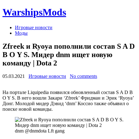
WarshipsMods
Игровые новости
Моды
Zfreek и Ryoya пополнили состав S A D
B O Y S. Мидер dnm ищет новую
команду | Dota 2
05.03.2021
Игровые новости
No comments
На портале Liquipedia появился обновленный состав S A D B
O Y S. В него вошли Закари ‘Zfreek’ Фридман и Эрик ‘Ryoya’
Донг. Молодой мидер Дэвид ‘dnm’ Коссио также объявил о
поиске новой команды.
dnm @dnmdota Lft gang