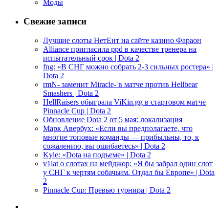
Моды
Свежие записи
Лучшие слоты НетЕнт на сайте казино Фараон
Alliance пригласила ppd в качестве тренера на
испытательный срок | Dota 2
fng: «В СНГ можно собрать 2-3 сильных ростера» |
Dota 2
rmN- заменит Miracle- в матче против Hellbear
Smashers | Dota 2
HellRaisers обыграла ViKin.gg в стартовом матче
Pinnacle Cup | Dota 2
Обновление Dota 2 от 5 мая: локализация
Марк Авербух: «Если вы предполагаете, что
многие топовые команды — прибыльны, то, к
сожалению, вы ошибаетесь» | Dota 2
Kyle: «Dota на подъеме» | Dota 2
v1lat о слотах на мейджор: «Я бы забрал один слот
у СНГ к чертям собачьим. Отдал бы Европе» | Dota
2
Pinnacle Cup: Превью турнира | Dota 2