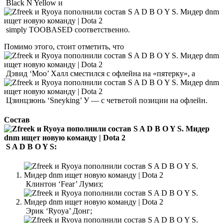
Black N Yellow и
simply TOOBASED соответственно.
Помимо этого, стоит отметить, что
Дэвид ‘Moo’ Халл сместился с офлейна на «пятерку», а
Цзинцзюнь ‘Sneyking’ У — с четветой позиции на офлейн.
Состав
S A D B O Y S:
Клинтон ‘Fear’ Лумиз;
Эрик ‘Ryoya’ Донг;