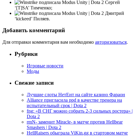
Сергей
‘[T]SA’ Тимченко;
Дмитрий
‘kickeed’ Пиляев.
Добавить комментарий
Для отправки комментария вам необходимо
авторизоваться
.
Рубрики
Игровые новости
Моды
Свежие записи
Лучшие слоты НетЕнт на сайте казино Фараон
Alliance пригласила ppd в качестве тренера на
испытательный срок | Dota 2
fng: «В СНГ можно собрать 2-3 сильных ростера» |
Dota 2
rmN- заменит Miracle- в матче против Hellbear
Smashers | Dota 2
HellRaisers обыграла ViKin.gg в стартовом матче