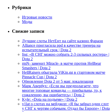
Рубрики
Игровые новости
Моды
Свежие записи
Лучшие слоты НетЕнт на сайте казино Фараон
Alliance пригласила ppd в качестве тренера на
испытательный срок | Dota 2
fng: «В СНГ можно собрать 2-3 сильных ростера» |
Dota 2
rmN- заменит Miracle- в матче против Hellbear
Smashers | Dota 2
HellRaisers обыграла ViKin.gg в стартовом матче
Pinnacle Cup | Dota 2
Обновление Dota 2 от 5 мая: локализация
Марк Авербух: «Если вы предполагаете, что
многие топовые команды — прибыльны, то, к
сожалению, вы ошибаетесь» | Dota 2
Kyle: «Dota на подъеме» | Dota 2
v1lat о слотах на мейджор: «Я бы забрал один слот
у СНГ к чертям собачьим. Отдал бы Европе» | Dota