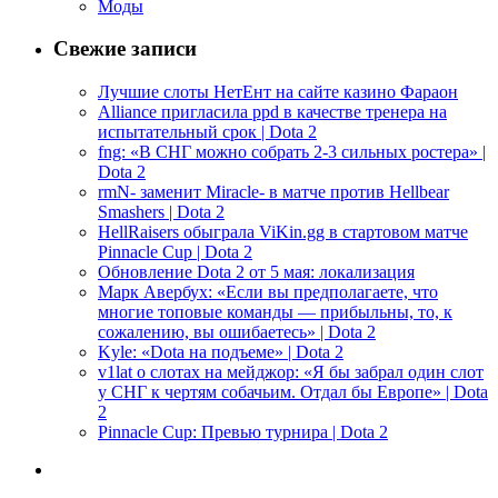
Моды
Свежие записи
Лучшие слоты НетЕнт на сайте казино Фараон
Alliance пригласила ppd в качестве тренера на
испытательный срок | Dota 2
fng: «В СНГ можно собрать 2-3 сильных ростера» |
Dota 2
rmN- заменит Miracle- в матче против Hellbear
Smashers | Dota 2
HellRaisers обыграла ViKin.gg в стартовом матче
Pinnacle Cup | Dota 2
Обновление Dota 2 от 5 мая: локализация
Марк Авербух: «Если вы предполагаете, что
многие топовые команды — прибыльны, то, к
сожалению, вы ошибаетесь» | Dota 2
Kyle: «Dota на подъеме» | Dota 2
v1lat о слотах на мейджор: «Я бы забрал один слот
у СНГ к чертям собачьим. Отдал бы Европе» | Dota
2
Pinnacle Cup: Превью турнира | Dota 2