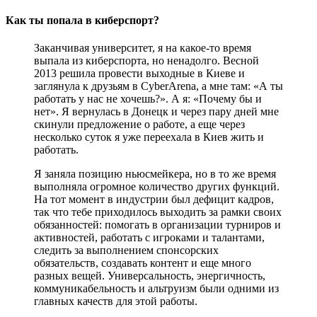
Как ты попала в киберспорт?
Заканчивая университет, я на какое-то время
выпала из киберспорта, но ненадолго. Весной
2013 решила провести выходные в Киеве и
заглянула к друзьям в CyberArena, а мне там: «А ты
работать у нас не хочешь?». А я: «Почему бы и
нет». Я вернулась в Донецк и через пару дней мне
скинули предложение о работе, а еще через
несколько суток я уже переехала в Киев жить и
работать.
Я заняла позицию ньюсмейкера, но в то же время
выполняла огромное количество других функций.
На тот момент в индустрии был дефицит кадров,
так что тебе приходилось выходить за рамки своих
обязанностей: помогать в организации турниров и
активностей, работать с игроками и талантами,
следить за выполнением спонсорских
обязательств, создавать контент и еще много
разных вещей. Универсальность, энергичность,
коммуникабельность и альтруизм были одними из
главных качеств для этой работы.