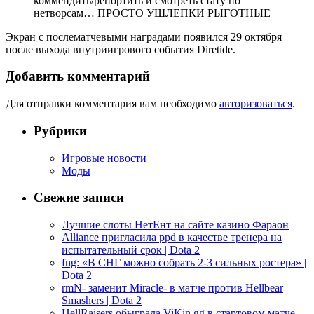
коммендить/репортить и смотреть стату по
нетворсам… ПРОСТО УШЛЕПКИ РЫГОТНЫЕ
Экран с послематчевыми наградами появился 29 октября
после выхода внутриигрового события Diretide.
Добавить комментарий
Для отправки комментария вам необходимо
авторизоваться
.
Рубрики
Игровые новости
Моды
Свежие записи
Лучшие слоты НетЕнт на сайте казино Фараон
Alliance пригласила ppd в качестве тренера на
испытательный срок | Dota 2
fng: «В СНГ можно собрать 2-3 сильных ростера» |
Dota 2
rmN- заменит Miracle- в матче против Hellbear
Smashers | Dota 2
HellRaisers обыграла ViKin.gg в стартовом матче