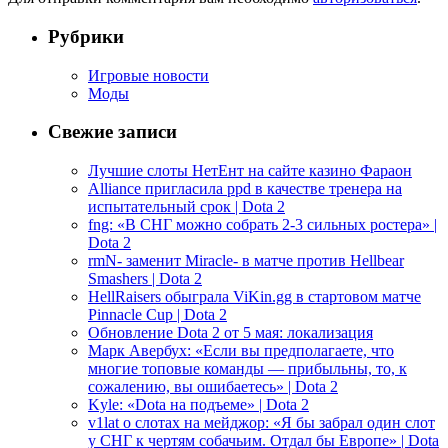
Рубрики
Игровые новости
Моды
Свежие записи
Лучшие слоты НетЕнт на сайте казино Фараон
Alliance пригласила ppd в качестве тренера на
испытательный срок | Dota 2
fng: «В СНГ можно собрать 2-3 сильных ростера» |
Dota 2
rmN- заменит Miracle- в матче против Hellbear
Smashers | Dota 2
HellRaisers обыграла ViKin.gg в стартовом матче
Pinnacle Cup | Dota 2
Обновление Dota 2 от 5 мая: локализация
Марк Авербух: «Если вы предполагаете, что
многие топовые команды — прибыльны, то, к
сожалению, вы ошибаетесь» | Dota 2
Kyle: «Dota на подъеме» | Dota 2
v1lat о слотах на мейджор: «Я бы забрал один слот
у СНГ к чертям собачьим. Отдал бы Европе» | Dota