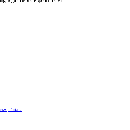
ing, в дивизионе Европы и СНГ —
ь» | Dota 2