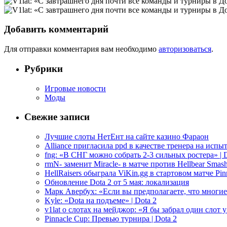
Добавить комментарий
Для отправки комментария вам необходимо
авторизоваться
.
Рубрики
Игровые новости
Моды
Свежие записи
Лучшие слоты НетЕнт на сайте казино Фараон
Alliance пригласила ppd в качестве тренера на испыт
fng: «В СНГ можно собрать 2-3 сильных ростера» | D
rmN- заменит Miracle- в матче против Hellbear Smashe
HellRaisers обыграла ViKin.gg в стартовом матче Pinn
Обновление Dota 2 от 5 мая: локализация
Марк Авербух: «Если вы предполагаете, что многие
Kyle: «Dota на подъеме» | Dota 2
v1lat о слотах на мейджор: «Я бы забрал один слот 
Pinnacle Cup: Превью турнира | Dota 2