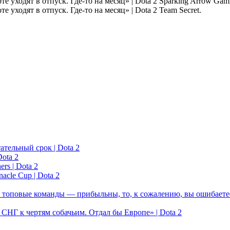
Sparking Arrow Gam
Team Secret.
ательный срок | Dota 2
ota 2
rs | Dota 2
acle Cup | Dota 2
 топовые команды — прибыльны, то, к сожалению, вы ошибаетес
у СНГ к чертям собачьим. Отдал бы Европе» | Dota 2