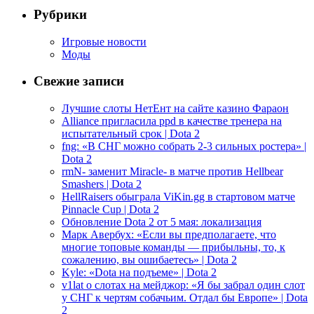
Рубрики
Игровые новости
Моды
Свежие записи
Лучшие слоты НетЕнт на сайте казино Фараон
Alliance пригласила ppd в качестве тренера на
испытательный срок | Dota 2
fng: «В СНГ можно собрать 2-3 сильных ростера» |
Dota 2
rmN- заменит Miracle- в матче против Hellbear
Smashers | Dota 2
HellRaisers обыграла ViKin.gg в стартовом матче
Pinnacle Cup | Dota 2
Обновление Dota 2 от 5 мая: локализация
Марк Авербух: «Если вы предполагаете, что
многие топовые команды — прибыльны, то, к
сожалению, вы ошибаетесь» | Dota 2
Kyle: «Dota на подъеме» | Dota 2
v1lat о слотах на мейджор: «Я бы забрал один слот
у СНГ к чертям собачьим. Отдал бы Европе» | Dota
2