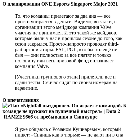
О планировании ONE Esports Singapore Major 2021
То, что команды прилетают за два дня — все
просто упирается в деньги. Видимо, все-таки, в
организации этого мейджора компания Valve
участия не принимает. И это такой же мейджор,
которые были у нас в прошлом сезоне до того, как
сезон закрылся. Просто-напросто проводят third-
part организаторы: ESL, PGL, кто бы это ещё ни
был — они полностью за все платят и только
половину или весь призовой фонд оплачивает
компания Valve.
[Участники группового этапа] прилетели все и
сдали тесты. Сейчас сидят по своим номерам на
карантине.
О впечатлениях
RAMZES666 от пребывания в Сингаупре
Я уже общаюсь с Романом Кушнаревым, который
пишет: «Сидишь как в тюрьме — не дают ни в спа