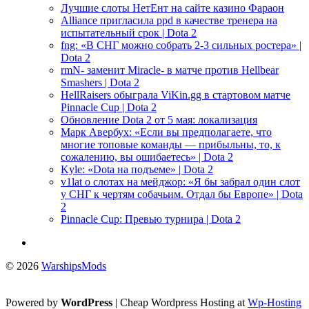
Лучшие слоты НетЕнт на сайте казино Фараон
Alliance пригласила ppd в качестве тренера на
испытательный срок | Dota 2
fng: «В СНГ можно собрать 2-3 сильных ростера» |
Dota 2
rmN- заменит Miracle- в матче против Hellbear
Smashers | Dota 2
HellRaisers обыграла ViKin.gg в стартовом матче
Pinnacle Cup | Dota 2
Обновление Dota 2 от 5 мая: локализация
Марк Авербух: «Если вы предполагаете, что
многие топовые команды — прибыльны, то, к
сожалению, вы ошибаетесь» | Dota 2
Kyle: «Dota на подъеме» | Dota 2
v1lat о слотах на мейджор: «Я бы забрал один слот
у СНГ к чертям собачьим. Отдал бы Европе» | Dota
2
Pinnacle Cup: Превью турнира | Dota 2
© 2026
WarshipsMods
Powered by
WordPress
| Cheap Wordpress Hosting at
Wp-Hosting