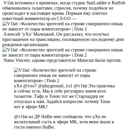
V1lat вспомнил о временах, когда студии StarLadder и RuHub
обменивались талантами, спросив, почему подобное не
происходит в настоящее время. Первым ему ответил
известный комментатор из CS:GO —
Алексей ‘yXo’ Малецкий. Он рассказал, что получал
приглашение на трансляцию, посвященную последнему дню
рождения организации
Natus Vincere, однако представители Maincast были против.
yXo @yxo7 @playground_1o1 @v1lat Эта практика
и сейчас есть. Мы к себе регулярно зовем всех
талантов. Тафу и Тоню тот же Старладдер не
отпускал к нам. Задайся вопросом: почему Тони
нет в эфире МК?
@v1lat на ДР НаВи мне сообщили, что уХо не
желательный гость в эфире МК, хотя меня звали в
гости именно НаВи.