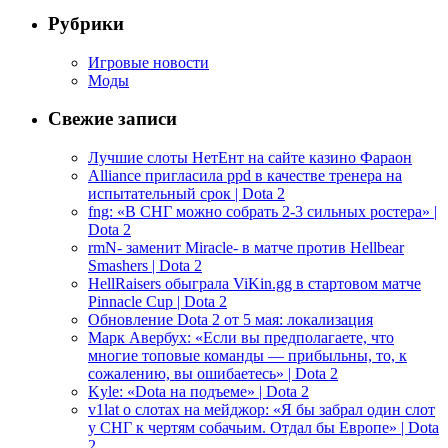
Рубрики
Игровые новости
Моды
Свежие записи
Лучшие слоты НетЕнт на сайте казино Фараон
Alliance пригласила ppd в качестве тренера на
испытательный срок | Dota 2
fng: «В СНГ можно собрать 2-3 сильных ростера» |
Dota 2
rmN- заменит Miracle- в матче против Hellbear
Smashers | Dota 2
HellRaisers обыграла ViKin.gg в стартовом матче
Pinnacle Cup | Dota 2
Обновление Dota 2 от 5 мая: локализация
Марк Авербух: «Если вы предполагаете, что
многие топовые команды — прибыльны, то, к
сожалению, вы ошибаетесь» | Dota 2
Kyle: «Dota на подъеме» | Dota 2
v1lat о слотах на мейджор: «Я бы забрал один слот
у СНГ к чертям собачьим. Отдал бы Европе» | Dota
2