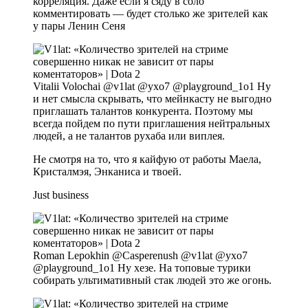
корреляция. Даже если я сяду в соло
комментировать — будет столько же зрителей как
у пары Ленин Сеня
Vitalii Volochai @v1lat @yxo7 @playground_1o1 Ну
и нет смысла скрывать, что мейнкасту не выгодно
приглашать талантов конкурента. Поэтому мы
всегда пойдем по пути приглашения нейтральных
людей, а не талантов рухаба или виплея.
Не смотря на то, что я кайфую от работы Маела,
Кристалмэя, Энканиса и твоей.
Just business
Roman Lepokhin @Casperenush @v1lat @yxo7
@playground_1o1 Ну хезе. На топовые турики
собирать ультимативный стак людей это же огонь.