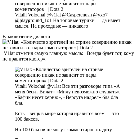
Vitalii Volochai @v1lat @Casperenush @yxo7
@playground_1o1 На топовые турики — да имеет
смысл. На проходные — никакого
В заключение диалога
V1lat отметил самую главную мысль: «Всегда будет тот, кому
не нравится кастер».
Vitalii Volochai @v1lat Все эти разговоры типа «А
меня бесит Вилат» «Милу невозможно слушать»,
«Бафик несет херню», «Версута надоел» бла бла
бла.
Есть 1 вещь в мире которая нравится всем — это
100 баксов.
Но 100 баксов не могут комментировать доту.