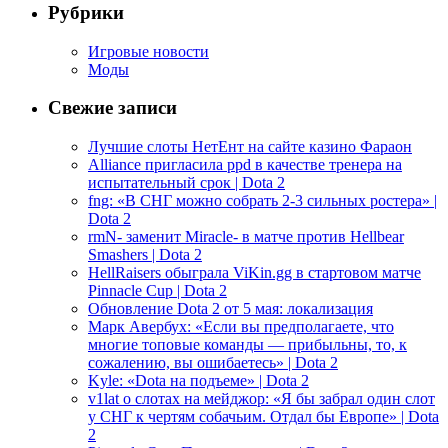
Рубрики
Игровые новости
Моды
Свежие записи
Лучшие слоты НетЕнт на сайте казино Фараон
Alliance пригласила ppd в качестве тренера на
испытательный срок | Dota 2
fng: «В СНГ можно собрать 2-3 сильных ростера» |
Dota 2
rmN- заменит Miracle- в матче против Hellbear
Smashers | Dota 2
HellRaisers обыграла ViKin.gg в стартовом матче
Pinnacle Cup | Dota 2
Обновление Dota 2 от 5 мая: локализация
Марк Авербух: «Если вы предполагаете, что
многие топовые команды — прибыльны, то, к
сожалению, вы ошибаетесь» | Dota 2
Kyle: «Dota на подъеме» | Dota 2
v1lat о слотах на мейджор: «Я бы забрал один слот
у СНГ к чертям собачьим. Отдал бы Европе» | Dota
2