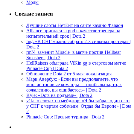
Моды
Свежие записи
Лучшие слоты НетЕнт на сайте казино Фараон
Alliance пригласила ppd в качестве тренера на
испытательный срок | Dota 2
fng: «В СНГ можно собрать 2-3 сильных ростера» |
Dota 2
rmN- заменит Miracle- в матче против Hellbear
Smashers | Dota 2
HellRaisers обыграла ViKin.gg в стартовом матче
Pinnacle Cup | Dota 2
Обновление Dota 2 от 5 мая: локализация
Марк Авербух: «Если вы предполагаете, что
многие топовые команды — прибыльны, то, к
сожалению, вы ошибаетесь» | Dota 2
Kyle: «Dota на подъеме» | Dota 2
v1lat о слотах на мейджор: «Я бы забрал один слот
у СНГ к чертям собачьим. Отдал бы Европе» | Dota
2
Pinnacle Cup: Превью турнира | Dota 2