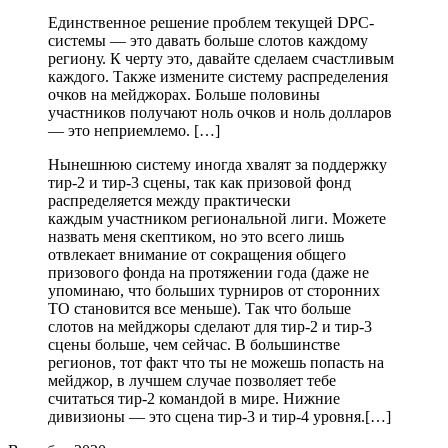
Единственное решение проблем текущей DPC-
системы — это давать больше слотов каждому
региону. К черту это, давайте сделаем счастливым
каждого. Также измените систему распределения
очков на мейджорах. Больше половины
участников получают ноль очков и ноль долларов
— это неприемлемо. […]
Нынешнюю систему иногда хвалят за поддержку
тир-2 и тир-3 сцены, так как призовой фонд
распределяется между практически
каждым участником региональной лиги. Можете
назвать меня скептиком, но это всего лишь
отвлекает внимание от сокращения общего
призового фонда на протяжении года (даже не
упоминаю, что больших турниров от сторонних
ТО становится все меньше). Так что больше
слотов на мейджоры сделают для тир-2 и тир-3
сцены больше, чем сейчас. В большинстве
регионов, тот факт что ты не можешь попасть на
мейджор, в лучшем случае позволяет тебе
считаться тир-2 командой в мире. Нижние
дивизионы — это сцена тир-3 и тир-4 уровня.[…]