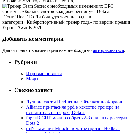
В ноябре 2020 года стало известно,
Сонг ‘Heen’ Го Ли был удостоен награды в
категории «Киберспортивный тренер года» по версии премии
Esports Awards 2020.
Добавить комментарий
Для отправки комментария вам необходимо
авторизоваться
.
Рубрики
Игровые новости
Моды
Свежие записи
Лучшие слоты НетЕнт на сайте казино Фараон
Alliance пригласила ppd в качестве тренера на
испытательный срок | Dota 2
fng: «В СНГ можно собрать 2-3 сильных ростера» |
Dota 2
rmN- заменит Miracle- в матче против Hellbear