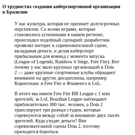
О трудностях создания киберспортивной организации
в Бразилии
У нас культура, которая не признает долгосрочных
перспектив. Со всеми играми, которые
становились успешными в нашем регионе,
происходил подобный сценарий: разработчик
проявлял интерес к соревновательной сцене,
вкладывая деньги, и делая киберспорт
прибыльным для команд с момента запуска
(League of Legends, Rainbow 6 Siege, Free Fire). Вот
почему у нас мало крупных организаций в Dota
2 — даже крупные спортивные клубы обращают
внимание на другие дисциплины, например
Коринтианс в Free Fire и Фламенго в LoL.
В итоге мы имеем Free Fire BR League с 1 млн
зрителей, за LoL Brazilian League наблюдают
приблизительно 300 тыс. человек, а Dota 2
транслируют три разных студии, которые
соревнуются между собой за внимание двух тысяч
зрителей. Куда уходят деньги? Вне
соревновательной сцены Dota 2, поэтому
приходится бороться.