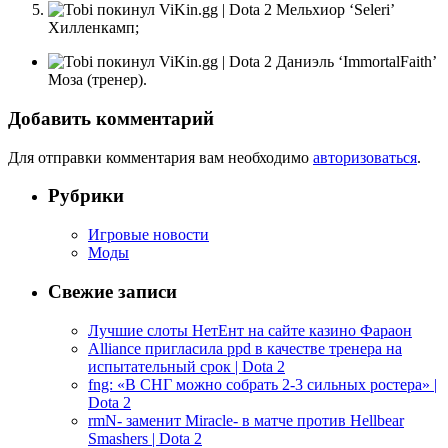
Мельхиор ‘Seleri’
Хилленкамп;
Даниэль ‘ImmortalFaith’
Моза (тренер).
Добавить комментарий
Для отправки комментария вам необходимо
авторизоваться
.
Рубрики
Игровые новости
Моды
Свежие записи
Лучшие слоты НетЕнт на сайте казино Фараон
Alliance пригласила ppd в качестве тренера на
испытательный срок | Dota 2
fng: «В СНГ можно собрать 2-3 сильных ростера» |
Dota 2
rmN- заменит Miracle- в матче против Hellbear
Smashers | Dota 2