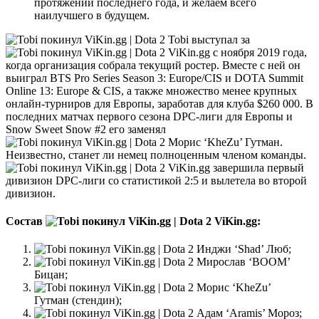
протяжении последнего года, и желаем всего
наилучшего в будущем.
Tobi выступал за
ViKin.gg с ноября 2019 года,
когда организация собрала текущий ростер. Вместе с ней он
выиграл BTS Pro Series Season 3: Europe/CIS и DOTA Summit
Online 13: Europe & CIS, а также множество менее крупных
онлайн-турниров для Европы, заработав для клуба $260 000. В
последних матчах первого сезона DPC-лиги для Европы и
Snow Sweet Snow #2 его заменял
Морис ‘KheZu’ Гутман.
Неизвестно, станет ли немец полноценным членом команды.
ViKin.gg завершила первый
дивизион DPC-лиги со статистикой 2:5 и вылетела во второй
дивизион.
Состав
ViKin.gg:
Инджи ‘Shad’ Люб;
Мирослав ‘BOOM’
Бицан;
Морис ‘KheZu’
Гутман (стендин);
Адам ‘Aramis’ Мороз;