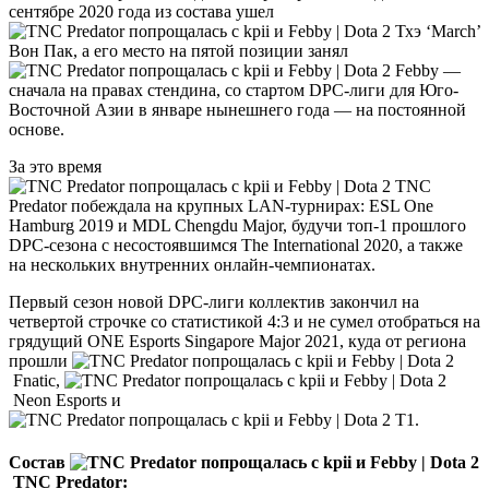
сентябре 2020 года из состава ушел
Тхэ ‘March’
Вон Пак, а его место на пятой позиции занял
Febby —
сначала на правах стендина, со стартом DPC-лиги для Юго-
Восточной Азии в январе нынешнего года — на постоянной
основе.
За это время
TNC
Predator побеждала на крупных LAN-турнирах: ESL One
Hamburg 2019 и MDL Chengdu Major, будучи топ-1 прошлого
DPC-сезона с несостоявшимся The International 2020, а также
на нескольких внутренних онлайн-чемпионатах.
Первый сезон новой DPC-лиги коллектив закончил на
четвертой строчке со статистикой 4:3 и не сумел отобраться на
грядущий ONE Esports Singapore Major 2021, куда от региона
прошли
Fnatic,
Neon Esports и
T1.
Состав
TNC Predator: