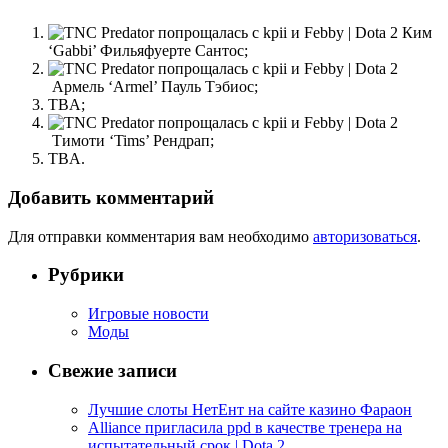
Ким
‘Gabbi’ Фильяфуерте Сантос;
Армель ‘Armel’ Пауль Тэбиос;
TBA;
Тимоти ‘Tims’ Рендрап;
TBA.
Добавить комментарий
Для отправки комментария вам необходимо
авторизоваться
.
Рубрики
Игровые новости
Моды
Свежие записи
Лучшие слоты НетЕнт на сайте казино Фараон
Alliance пригласила ppd в качестве тренера на
испытательный срок | Dota 2