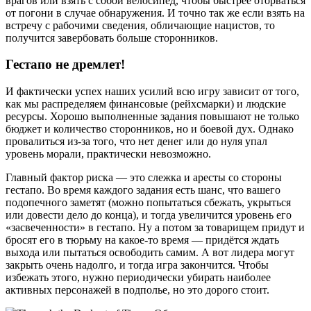
врагов или взять с собой велосипед, чтобы быстрее оторваться
от погони в случае обнаружения. И точно так же если взять на
встречу с рабочими сведения, обличающие нацистов, то
получится завербовать больше сторонников.
Гестапо не дремлет!
И фактически успех наших усилий всю игру зависит от того,
как мы распределяем финансовые (рейхсмарки) и людские
ресурсы. Хорошо выполненные задания повышают не только
бюджет и количество сторонников, но и боевой дух. Однако
провалиться из-за того, что нет денег или до нуля упал
уровень морали, практически невозможно.
Главный фактор риска — это слежка и аресты со стороны
гестапо. Во время каждого задания есть шанс, что вашего
подопечного заметят (можно попытаться сбежать, укрыться
или довести дело до конца), и тогда увеличится уровень его
«засвеченности» в гестапо. Ну а потом за товарищем придут и
бросят его в тюрьму на какое-то время — придётся ждать
выхода или пытаться освободить самим. А вот лидера могут
закрыть очень надолго, и тогда игра закончится. Чтобы
избежать этого, нужно периодически убирать наиболее
активных персонажей в подполье, но это дорого стоит.