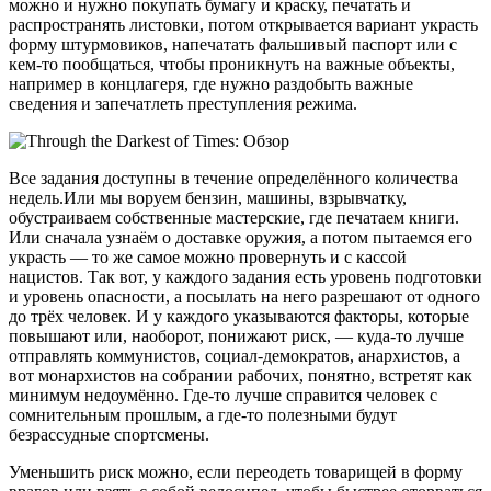
можно и нужно покупать бумагу и краску, печатать и
распространять листовки, потом открывается вариант украсть
форму штурмовиков, напечатать фальшивый паспорт или с
кем-то пообщаться, чтобы проникнуть на важные объекты,
например в концлагеря, где нужно раздобыть важные
сведения и запечатлеть преступления режима.
Все задания доступны в течение определённого количества
недель.Или мы воруем бензин, машины, взрывчатку,
обустраиваем собственные мастерские, где печатаем книги.
Или сначала узнаём о доставке оружия, а потом пытаемся его
украсть — то же самое можно провернуть и с кассой
нацистов. Так вот, у каждого задания есть уровень подготовки
и уровень опасности, а посылать на него разрешают от одного
до трёх человек. И у каждого указываются факторы, которые
повышают или, наоборот, понижают риск, — куда-то лучше
отправлять коммунистов, социал-демократов, анархистов, а
вот монархистов на собрании рабочих, понятно, встретят как
минимум недоумённо. Где-то лучше справится человек с
сомнительным прошлым, а где-то полезными будут
безрассудные спортсмены.
Уменьшить риск можно, если переодеть товарищей в форму