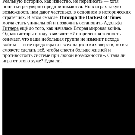
Реальную историю, как известно, не переписать — хотя
попытки регулярно предпринимаются. Но в играх такую
возможность нам дают частенько, в основном в исторических
стратегиях. В этом смысле
Through the Darkest of Times
могла стать уникальной и позволить остановить
Адольфа
Гитлера
ещё до того, как началась Вторая мировая война.
Однако авторы с ходу заявляют: «Историческая точность
означает, что ваша небольшая группа не изменит исхода
войны — и не предотвратит всех нацистских зверств, но вы
сможете сделать всё, чтобы спасти больше жизней и
противостоять системе при любой возможности». Стала ли
игра от этого хуже? Едва ли.