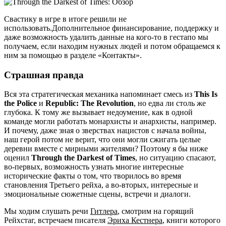
Свастику в игре в итоге решили не
использовать.Дополнительное финансирование, поддержку и
даже возможность удалить данные на кого-то в гестапо мы
получаем, если находим нужных людей и потом обращаемся к
ним за помощью в разделе «Контакты».
Страшная правда
Вся эта стратегическая механика напоминает смесь из
This Is
the Police
и
Republic: The Revolution
, но едва ли столь же
глубока. К тому же вызывает недоумение, как в одной
команде могли работать монархисты и анархисты, например.
И почему, даже зная о зверствах нацистов с начала войны,
наш герой потом не верит, что они могли сжигать целые
деревни вместе с мирными жителями? Поэтому я бы ниже
оценил
Through the Darkest of Times
, но ситуацию спасают,
во-первых, возможность узнать многие интересные
исторические факты о том, что творилось во время
становления Третьего рейха, а во-вторых, интересные и
эмоциональные сюжетные сцены, встречи и диалоги.
Мы ходим слушать речи
Гитлера
, смотрим на горящий
Рейхстаг, встречаем писателя
Эриха Кестнера
, книги которого