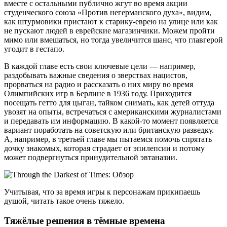
вместе с остальными публично жгут во время акции
студенческого союза «Против негерманского духа», видим,
как штурмовики пристают к старику-еврею на улице или как
не пускают людей в еврейские магазинчики. Можем пройти
мимо или вмешаться, но тогда увеличится шанс, что главгерой
угодит в гестапо.
В каждой главе есть свои ключевые цели — например,
раздобывать важные сведения о зверствах нацистов,
прорваться на радио и рассказать о них миру во время
Олимпийских игр в Берлине в 1936 году. Приходится
посещать гетто для цыган, тайком снимать, как детей оттуда
увозят на опыты, встречаться с американскими журналистами
и передавать им информацию. В какой-то момент появляется
вариант поработать на советскую или британскую разведку.
А, например, в третьей главе мы пытаемся помочь спрятать
дочку знакомых, которая страдает от эпилепсии и потому
может подвергнуться принудительной эвтаназии.
Учитывая, что за время игры к персонажам прикипаешь
душой, читать такое очень тяжело.
Тяжёлые решения в тёмные времена