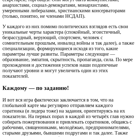
анархистами, социал-демократами, монархистами,
умеренными либералами, христианскими консерваторами
(только, понятно, не членами НСДАП).
У каждого из них помимо политических взглядов есть свои
уникальные черты характера (спокойный, эгоистичный,
безрассудный, верующий, спортсмен, человек с
сомнительным прошлым, инвалид войны и так далее), а также
специализации, формирующиеся исходя из того, какие
параметры лучше развиты. Параметры следующие —
образование, эмпатия, скрытность, пропаганда, сила. По мере
прохождения и достижения успехов наши подопечные
получают уровни и могут увеличить один из этих
показателей.
Каждому — по заданию!
И вот вся игра фактически заключается в том, что на
глобальной карте мы регулярно отправляем каждого
соратника (и лидера тоже) на задания, ориентируясь на их
показатели. На первых порах в каждой из четырёх глав нужно
собирать пожертвования и привлекать соратников, общаясь с
рабочими, священниками, молодёжью, предпринимателями,
старыми друзьями, бывшими подругами и так далее. Также