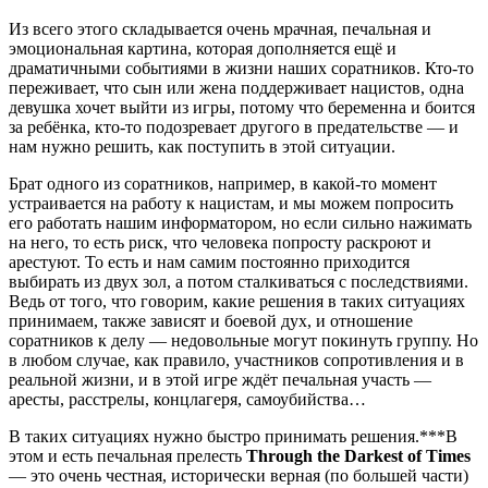
Из всего этого складывается очень мрачная, печальная и
эмоциональная картина, которая дополняется ещё и
драматичными событиями в жизни наших соратников. Кто-то
переживает, что сын или жена поддерживает нацистов, одна
девушка хочет выйти из игры, потому что беременна и боится
за ребёнка, кто-то подозревает другого в предательстве — и
нам нужно решить, как поступить в этой ситуации.
Брат одного из соратников, например, в какой-то момент
устраивается на работу к нацистам, и мы можем попросить
его работать нашим информатором, но если сильно нажимать
на него, то есть риск, что человека попросту раскроют и
арестуют. То есть и нам самим постоянно приходится
выбирать из двух зол, а потом сталкиваться с последствиями.
Ведь от того, что говорим, какие решения в таких ситуациях
принимаем, также зависят и боевой дух, и отношение
соратников к делу — недовольные могут покинуть группу. Но
в любом случае, как правило, участников сопротивления и в
реальной жизни, и в этой игре ждёт печальная участь —
аресты, расстрелы, концлагеря, самоубийства…
В таких ситуациях нужно быстро принимать решения.***В
этом и есть печальная прелесть
Through the Darkest of Times
— это очень честная, исторически верная (по большей части)