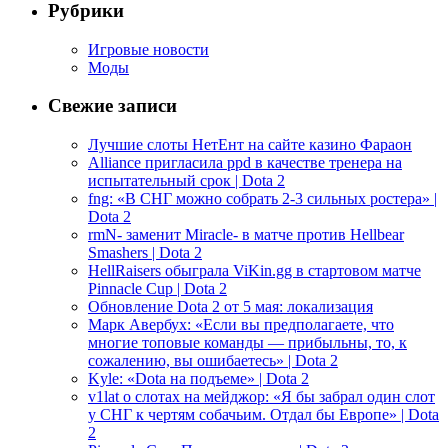
Рубрики
Игровые новости
Моды
Свежие записи
Лучшие слоты НетЕнт на сайте казино Фараон
Alliance пригласила ppd в качестве тренера на
испытательный срок | Dota 2
fng: «В СНГ можно собрать 2-3 сильных ростера» |
Dota 2
rmN- заменит Miracle- в матче против Hellbear
Smashers | Dota 2
HellRaisers обыграла ViKin.gg в стартовом матче
Pinnacle Cup | Dota 2
Обновление Dota 2 от 5 мая: локализация
Марк Авербух: «Если вы предполагаете, что
многие топовые команды — прибыльны, то, к
сожалению, вы ошибаетесь» | Dota 2
Kyle: «Dota на подъеме» | Dota 2
v1lat о слотах на мейджор: «Я бы забрал один слот
у СНГ к чертям собачьим. Отдал бы Европе» | Dota
2