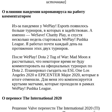
источника
]
О влиянии пандемии коронавируса на работу
комментатором
Из-за пандемии у WePlay! Esports появилось
больше турниров, в которых я задействован. А
именно — WeSave! Charity Play, и спустя
несколько недель стартовала WePlay! Pushka
League. Я работал почти каждый день на
протяжении этих двух турниров.
После WePlay! Dota 2 Tug of War: Mad Moon я
рассчитывал, что некоторое время не буду
комментировать на официальных турнирах по
Dota 2. Планировал съездить на ESL One Los
Angeles 2020 и EPICENTER Major 2020, которые в
итоге отменили. Для меня это компенсируется
крутыми матчами, которые проходили в рамках
WePlay! Pushka League.
О переносе The International 2020
Решение Valve перенести The International 2020 (TI)