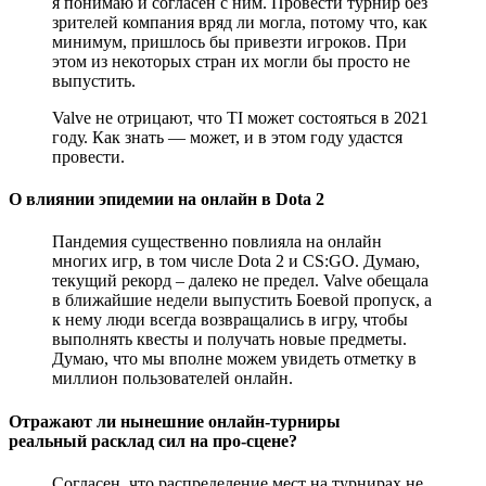
я понимаю и согласен с ним. Провести турнир без
зрителей компания вряд ли могла, потому что, как
минимум, пришлось бы привезти игроков. При
этом из некоторых стран их могли бы просто не
выпустить.
Valve не отрицают, что TI может состояться в 2021
году. Как знать — может, и в этом году удастся
провести.
О влиянии эпидемии на онлайн в Dota 2
Пандемия существенно повлияла на онлайн
многих игр, в том числе Dota 2 и CS:GO. Думаю,
текущий рекорд – далеко не предел. Valve обещала
в ближайшие недели выпустить Боевой пропуск, а
к нему люди всегда возвращались в игру, чтобы
выполнять квесты и получать новые предметы.
Думаю, что мы вполне можем увидеть отметку в
миллион пользователей онлайн.
Отражают ли нынешние онлайн-турниры
реальный расклад сил на про-сцене?
Согласен, что распределение мест на турнирах не