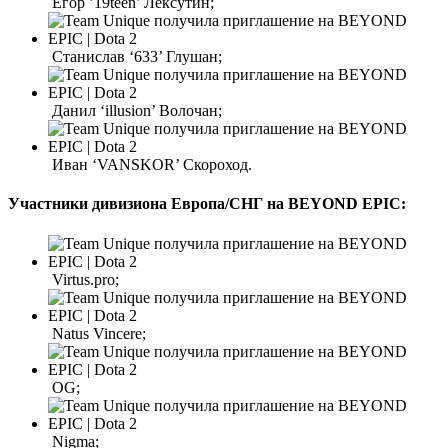
Егор ’19teen’ Лексутин;
Станислав ‘633’ Глушан;
Данил ‘illusion’ Волочан;
Иван ‘VANSKOR’ Скороход.
Участники дивизиона Европа/СНГ на BEYOND EPIC:
Virtus.pro;
Natus Vincere;
OG;
Nigma;