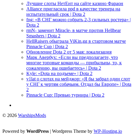
Лучшие слоты НетЕнт на сайте казино Фараон
Alliance пригласила ppd в качестве тренера на
испытательный срок | Dota 2
fng: «В СНГ можно собрать 2-3 сильных ростера» |
Dota 2
rmN- заменит Miracle- в матче против Hellbear
Smashers | Dota 2
HellRaisers обыграла ViKin.gg в стартовом матче
Pinnacle Cup | Dota 2
Обновление Dota 2 от 5 мая: локализация
Марк Авербух: «Если вы предполагаете, что
многие топовые команды — прибыльны, то, к
сожалению, вы ошибаетесь» | Dota 2
Kyle: «Dota на подъеме» | Dota 2
v1lat о слотах на мейджор: «Я бы забрал один слот
у СНГ к чертям собачьим. Отдал бы Европе» | Dota
2
Pinnacle Cup: Превью турнира | Dota 2
© 2026
WarshipsMods
Powered by
WordPress
| Wordpress Theme by
WP-Hosting.io