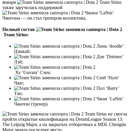
января
Team Sirius
также заручилась поддержкой
Чжана ‘LaNm’
Чжичэна — он стал тренером коллектива.
Полный состав
Team Sirius:
Линь ‘doodle’
Цзыкай;
Дэн ‘Dstones’
Лэй;
Ху ‘Guvara’ Сэнь;
Сюй ‘Hym’
Чжи;
Пол ‘Barry’
Тан;
Чжан ‘LaNm’
Чжичэн (тренер).
Team Sirius не смогла
пройти открытые квалификации на DreamLeague Season 13:
The Leipzig Major, а на закрытых отборочных к MDL Chengdu
Major заняла последнее место.