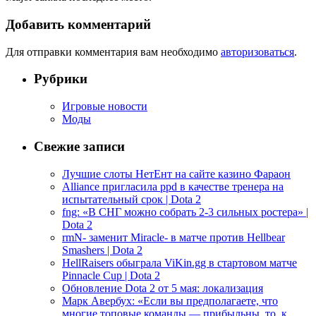
Добавить комментарий
Для отправки комментария вам необходимо
авторизоваться
.
Рубрики
Игровые новости
Моды
Свежие записи
Лучшие слоты НетЕнт на сайте казино Фараон
Alliance пригласила ppd в качестве тренера на
испытательный срок | Dota 2
fng: «В СНГ можно собрать 2-3 сильных ростера» |
Dota 2
rmN- заменит Miracle- в матче против Hellbear
Smashers | Dota 2
HellRaisers обыграла ViKin.gg в стартовом матче
Pinnacle Cup | Dota 2
Обновление Dota 2 от 5 мая: локализация
Марк Авербух: «Если вы предполагаете, что
многие топовые команды — прибыльны, то, к