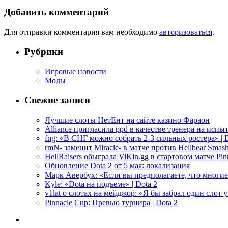
Добавить комментарий
Для отправки комментария вам необходимо
авторизоваться
.
Рубрики
Игровые новости
Моды
Свежие записи
Лучшие слоты НетЕнт на сайте казино Фараон
Alliance пригласила ppd в качестве тренера на испыт
fng: «В СНГ можно собрать 2-3 сильных ростера» | D
rmN- заменит Miracle- в матче против Hellbear Smashe
HellRaisers обыграла ViKin.gg в стартовом матче Pinn
Обновление Dota 2 от 5 мая: локализация
Марк Авербух: «Если вы предполагаете, что многие
Kyle: «Dota на подъеме» | Dota 2
v1lat о слотах на мейджор: «Я бы забрал один слот 
Pinnacle Cup: Превью турнира | Dota 2