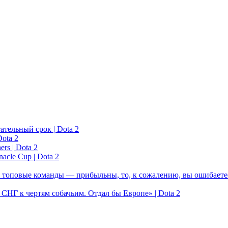
ательный срок | Dota 2
ota 2
rs | Dota 2
acle Cup | Dota 2
 топовые команды — прибыльны, то, к сожалению, вы ошибаетес
у СНГ к чертям собачьим. Отдал бы Европе» | Dota 2