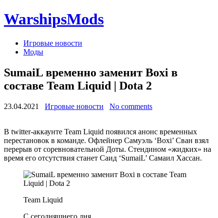
WarshipsMods
Игровые новости
Моды
SumaiL временно заменит Boxi в
составе Team Liquid | Dota 2
23.04.2021
Игровые новости
No comments
В twitter-аккаунте Team Liquid появился анонс временных
перестановок в команде. Офлейнер Самуэль ‘Boxi’ Сван взял
перерыв от соревновательной Доты. Стендином «жидких» на
время его отсутствия станет Саид ‘SumaiL’ Самаил Хассан.
Team Liquid
С сегодняшнего дня