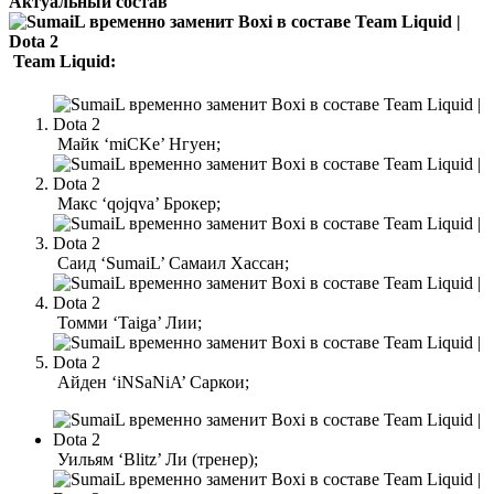
Актуальный состав
Team Liquid:
Майк ‘miCKe’ Нгуен;
Макс ‘qojqva’ Брокер;
Саид ‘SumaiL’ Самаил Хассан;
Томми ‘Taiga’ Лии;
Айден ‘iNSaNiA’ Саркои;
Уильям ‘Blitz’ Ли (тренер);