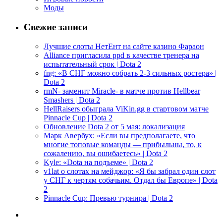
Моды
Свежие записи
Лучшие слоты НетЕнт на сайте казино Фараон
Alliance пригласила ppd в качестве тренера на
испытательный срок | Dota 2
fng: «В СНГ можно собрать 2-3 сильных ростера» |
Dota 2
rmN- заменит Miracle- в матче против Hellbear
Smashers | Dota 2
HellRaisers обыграла ViKin.gg в стартовом матче
Pinnacle Cup | Dota 2
Обновление Dota 2 от 5 мая: локализация
Марк Авербух: «Если вы предполагаете, что
многие топовые команды — прибыльны, то, к
сожалению, вы ошибаетесь» | Dota 2
Kyle: «Dota на подъеме» | Dota 2
v1lat о слотах на мейджор: «Я бы забрал один слот
у СНГ к чертям собачьим. Отдал бы Европе» | Dota
2
Pinnacle Cup: Превью турнира | Dota 2