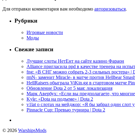
Для отправки комментария вам необходимо
авторизоваться
.
Рубрики
Игровые новости
Моды
Свежие записи
Лучшие слоты НетЕнт на сайте казино Фараон
Alliance пригласила ppd в качестве тренера на испыт
fng: «В СНГ можно собрать 2-3 сильных ростера» | D
rmN- заменит Miracle- в матче против Hellbear Smashe
HellRaisers обыграла ViKin.gg в стартовом матче Pinn
Обновление Dota 2 от 5 мая: локализация
Марк Авербух: «Если вы предполагаете, что многие
Kyle: «Dota на подъеме» | Dota 2
v1lat о слотах на мейджор: «Я бы забрал один слот 
Pinnacle Cup: Превью турнира | Dota 2
© 2026
WarshipsMods