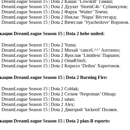
Кашас ‘Lowskill’ Тамаш;
Дуулат ‘StormC4t-‘ Субанкулов;
Фарук ‘Wuiter’ Темчи;
Никлас ‘Niqua’ Вёстегард;
Вячеслав ‘Vyacheslove’ Воронов.
hehe united:
Yuma;
Михай ‘canceL^^’ Антонио;
Ярослав ‘Limitless’ Паршин;
OmaRSinS;
Кирилл ‘Deihra’ Харитонов.
Burning Fire:
Coblak;
Селим ‘Neqroman’ Ойнар;
satan;
Alex;
Дмитрий ‘kickeed’ Пиляев.
plan-B esports: