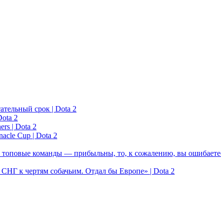
ательный срок | Dota 2
ota 2
rs | Dota 2
acle Cup | Dota 2
 топовые команды — прибыльны, то, к сожалению, вы ошибаетес
у СНГ к чертям собачьим. Отдал бы Европе» | Dota 2